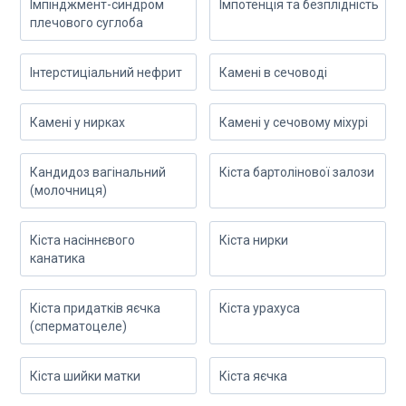
Імпінджмент-синдром
Імпотенція та безплідність
плечового суглоба
Інтерстиціальний нефрит
Камені в сечоводі
Камені у нирках
Камені у сечовому міхурі
Кандидоз вагінальний
Кіста бартолінової залози
(молочниця)
Кіста насіннєвого
Кіста нирки
канатика
Кіста придатків яєчка
Кіста урахуса
(сперматоцеле)
Кіста шийки матки
Кіста яєчка