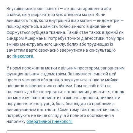
Внутрішньоматкові синехії — це щільні зрощення або
спайки, які утворюються між стінками матки. Вони
виникають тоді, коли внутрішній шар матки — ендометрій —
пошкоджується, а замість повноцінного відновлення
формується рубцева тканина. Такий стан також відомий як
синдром Ашермана і потребує точної діагностики, тому при
змінах менструального циклу, болях або труднощах із
зачаттям варто своєчасно звернутися на консультацію
до
гінеколога
.
У нормі порожнина матки є вільним простором, заповненим
функціональним ендометрієм. За наявності синехій цей
простір частково або значно звужується, а інколи майже
повністю закривається спайками. Сам по собі стан не
належить до безпосередньо загрозливих для життя, однак
він може суттєво впливати на жіноче здоров’я, викликати
порушення менструацій, біль, безпліддя та проблеми з
виношуванням вагітності. Саме тому такі пацієнтки часто
потребують не лише огляду, а й повного обстеження в
напрямку
оперативної гінекології
.