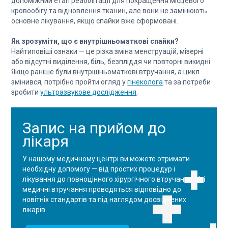
допоміжний етап реабілітації для покращення місцевого
кровообігу та відновлення тканин, але вони не замінюють
основне лікування, якщо спайки вже сформовані.
Як зрозуміти, що є внутрішньоматкові спайки?
Найтиповіші ознаки — це різка зміна менструацій, мізерні
або відсутні виділення, біль, безпліддя чи повторні викидні.
Якщо раніше були внутрішньоматкові втручання, а цикл
змінився, потрібно пройти огляд у
гінеколога
та за потреби
зробити
ультразвукове дослідження
.
Запис на прийом до
лікаря
У нашому медичному центрі ви можете отримати
необхідну допомогу — від простих процедур і
лікування до повноцінного хірургічного втручання. Усі
медичні втручання проводяться відповідно до
новітніх стандартів та під наглядом досвідчених
лікарів.