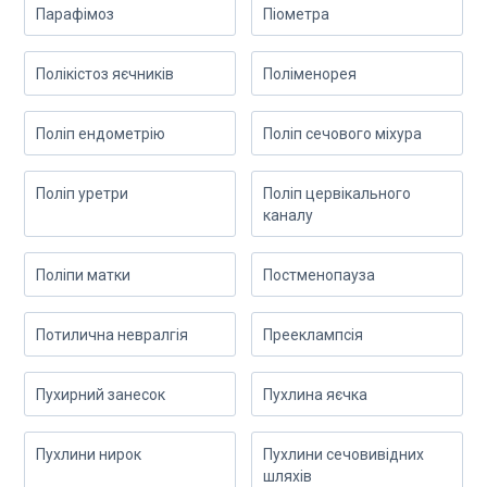
Парафімоз
Піометра
Полікістоз яєчників
Поліменорея
Поліп ендометрію
Поліп сечового міхура
Поліп уретри
Поліп цервікального
каналу
Поліпи матки
Постменопауза
Потилична невралгія
Прееклампсія
Пухирний занесок
Пухлина яєчка
Пухлини нирок
Пухлини сечовивідних
шляхів