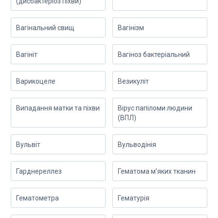
(дисбактеріоз піхви)
Вагінальний свищ
Вагінізм
Вагініт
Вагіноз бактеріальний
Варикоцеле
Везикуліт
Випадання матки та піхви
Вірус папіломи людини
(ВПЛ)
Вульвіт
Вульводінія
Гарднереллез
Гематома м’яких тканин
Гематометра
Гематурія