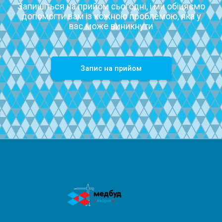
Запишіться на прийом сьогодні, і ми обіцяємо
допомогти вам із кожною проблемою, яка у
вас може виникнути
Запиc на прийом