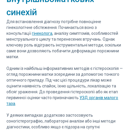
синехій
Для встановлення діагнозу потрібне повноцінне
гінекологічне обстеження. Починається воно з
консультації
гінеколога
, аналізу симптомів, особливостей
менструального циклу та перенесених втручань. Однак
ключову роль відіграють інструментальні методи, оскільки
саме вони дозволяють побачити деформацію порожнини
матки.
Одним із найбільш інформативних методів є гістероскопія —
огляд порожнини матки зсередини за допомогою тонкого
оптичного приладу. Під час цієї процедури лікар може
оцінити наявність спайок, їхню щільність, локалізацію та
обсяг ураження. До проведення гістероскопії або як етап
первинної оцінки часто призначають
УЗД органів малого
таза
.
У деяких випадках додатково застосовують
соногістерографію, лабораторні аналізи або інші методи
діагностики, особливо якщо є підозра на супутні