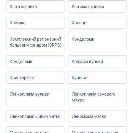
Кіста яєчника
Кістома яєчника
Клімакс
Кольпіт
Комплексний регіонарний
Кондиломи
больовий синдром (CRPS)
Кондиломи
Крауроз вульви
Крипторхізм
Куперит
Лейкоплакія вульви
Лейкоплакія сечового
міхура
Лейкоплакія шийки матки
Лейоміома матки
Маткова кровотеча
Маткова кровотеча при