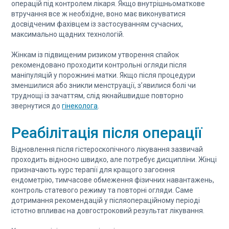
операцій під контролем лікаря. Якщо внутрішньоматкове
втручання все ж необхідне, воно має виконуватися
досвідченим фахівцем із застосуванням сучасних,
максимально щадних технологій.
Жінкам із підвищеним ризиком утворення спайок
рекомендовано проходити контрольні огляди після
маніпуляцій у порожнині матки. Якщо після процедури
зменшилися або зникли менструації, з’явилися болі чи
труднощі із зачаттям, слід якнайшвидше повторно
звернутися до
гінеколога
.
Реабілітація після операції
Відновлення після гістероскопічного лікування зазвичай
проходить відносно швидко, але потребує дисципліни. Жінці
призначають курс терапії для кращого загоєння
ендометрію, тимчасове обмеження фізичних навантажень,
контроль статевого режиму та повторні огляди. Саме
дотримання рекомендацій у післяопераційному періоді
істотно впливає на довгостроковий результат лікування.