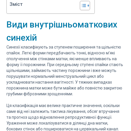
Зміст
Види внутрішньоматкових
синехій
Синехії класифікують за ступенем поширення та щільністю
спайок. Легкі форми передбачають тонкі, відносно м’які
сполучення між стінками матки, які менше впливають на
форму її порожнини. При середньому ступені спайки стають
щільнішими, займають частину порожнини і вже можуть
порушувати нормальний менструальний цикл або
ускладнювати настання вагітності. У тяжких випадках
порожнина матки може бути майже або повністю закритою
грубими фіброзними зрощеннями.
Ця класифікація має велике практичне значення, оскільки
саме від неї залежить тактика лікування, обсяг втручання
та прогноз щодо відновлення репродуктивної функції.
Ураження може локалізуватися в ділянці дна матки,
бокових стінок або поширюватися на цервікальний канал.