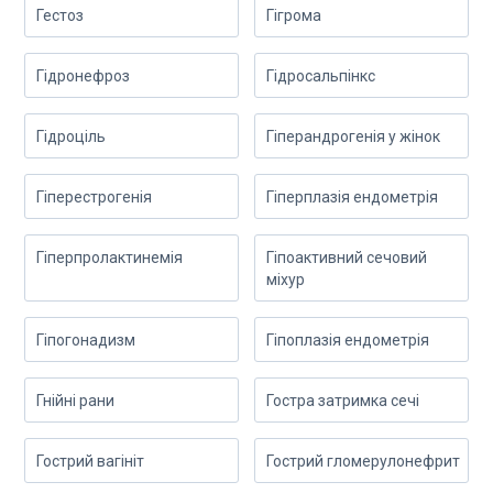
Гестоз
Гігрома
Гідронефроз
Гідросальпінкс
Гідроціль
Гіперандрогенія у жінок
Гіперестрогенія
Гіперплазія ендометрія
Гіперпролактинемія
Гіпоактивний сечовий
міхур
Гіпогонадизм
Гіпоплазія ендометрія
Гнійні рани
Гостра затримка сечі
Гострий вагініт
Гострий гломерулонефрит