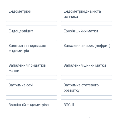
Ендометріоз
Ендометріоїдна кіста
яєчника
Ендоцервіцит
Ерозія шийки матки
Залізиста гіперплазія
Запалення нирок (нефрит)
ендометрія
Запалення придатків
Запалення шийки матки
матки
Затримка сечі
Затримка статевого
розвитку
Зовнішній ендометріоз
ЗПСШ