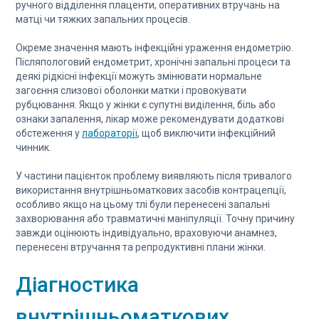
ручного відділення плаценти, оперативних втручань на
матці чи тяжких запальних процесів.
Окреме значення мають інфекційні ураження ендометрію.
Післяпологовий ендометрит, хронічні запальні процеси та
деякі рідкісні інфекції можуть змінювати нормальне
загоєння слизової оболонки матки і провокувати
рубцювання. Якщо у жінки є супутні виділення, біль або
ознаки запалення, лікар може рекомендувати додаткові
обстеження у
лабораторії
, щоб виключити інфекційний
чинник.
У частини пацієнток проблему виявляють після тривалого
використання внутрішньоматкових засобів контрацепції,
особливо якщо на цьому тлі були перенесені запальні
захворювання або травматичні маніпуляції. Точну причину
завжди оцінюють індивідуально, враховуючи анамнез,
перенесені втручання та репродуктивні плани жінки.
Діагностика
внутрішньоматкових