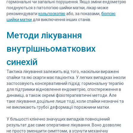
гормональні чи запальні порушення. Якщо зміни ендометрію
поєднуються з патологією шийки матки, лікар може
рекомендувати
кольпоскопію
або, за показами,
біопсію
шийки матки
для виключення інших станів.
Методи лікування
внутрішньоматкових
синехій
Тактика лікування залежить від того, наскільки виражені
спайки та які скарги має пацієнтка. У легких випадках інколи
застосовують консервативний підхід: гормональну терапію
для підтримки відновлення ендометрію, спостереження в
динаміці, а також окремі фізіотерапевтичні методи. Але
таке лікування доцільне лише тоді, коли спайки незначні та
не викликають грубої деформації порожнини матки.
У більшості клінічно значущих випадків повноцінний
результат дає саме оперативне лікування. Воно дозволяє
не просто зменшити симптоми, а усунути механічну