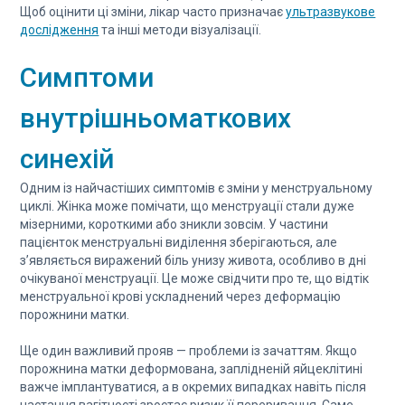
Щоб оцінити ці зміни, лікар часто призначає
ультразвукове
дослідження
та інші методи візуалізації.
Симптоми
внутрішньоматкових
синехій
Одним із найчастіших симптомів є зміни у менструальному
циклі. Жінка може помічати, що менструації стали дуже
мізерними, короткими або зникли зовсім. У частини
пацієнток менструальні виділення зберігаються, але
з’являється виражений біль унизу живота, особливо в дні
очікуваної менструації. Це може свідчити про те, що відтік
менструальної крові ускладнений через деформацію
порожнини матки.
Ще один важливий прояв — проблеми із зачаттям. Якщо
порожнина матки деформована, заплідненій яйцеклітині
важче імплантуватися, а в окремих випадках навіть після