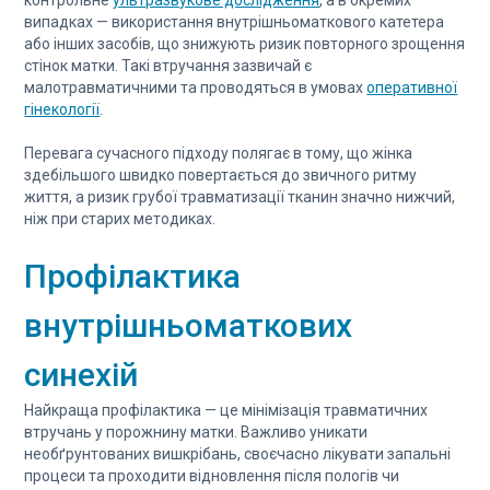
контрольне
ультразвукове дослідження
, а в окремих
випадках — використання внутрішньоматкового катетера
або інших засобів, що знижують ризик повторного зрощення
стінок матки. Такі втручання зазвичай є
малотравматичними та проводяться в умовах
оперативної
гінекології
.
Перевага сучасного підходу полягає в тому, що жінка
здебільшого швидко повертається до звичного ритму
життя, а ризик грубої травматизації тканин значно нижчий,
ніж при старих методиках.
Профілактика
внутрішньоматкових
синехій
Найкраща профілактика — це мінімізація травматичних
втручань у порожнину матки. Важливо уникати
необґрунтованих вишкрібань, своєчасно лікувати запальні
процеси та проходити відновлення після пологів чи