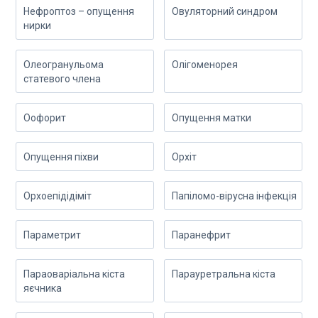
Нефроптоз – опущення
Овуляторний синдром
нирки
Олеогранульома
Олігоменорея
статевого члена
Оофорит
Опущення матки
Опущення піхви
Орхіт
Орхоепідідіміт
Папіломо-вірусна інфекція
Параметрит
Паранефрит
Параоваріальна кіста
Парауретральна кіста
яєчника