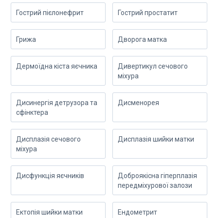
Гострий пієлонефрит
Гострий простатит
Грижа
Дворога матка
Дермоїдна кіста яєчника
Дивертикул сечового
міхура
Дисинергія детрузора та
Дисменорея
сфінктера
Дисплазія сечового
Дисплазія шийки матки
міхура
Дисфункція яєчників
Доброякісна гіперплазія
передміхурової залози
Ектопія шийки матки
Ендометрит