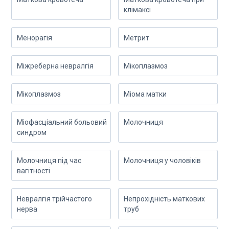
клімаксі
Менорагія
Метрит
Міжреберна невралгія
Мікоплазмоз
Мікоплазмоз
Міома матки
Міофасціальний больовий
Молочниця
синдром
Молочниця під час
Молочниця у чоловіків
вагітності
Невралгія трійчастого
Непрохідність маткових
нерва
труб