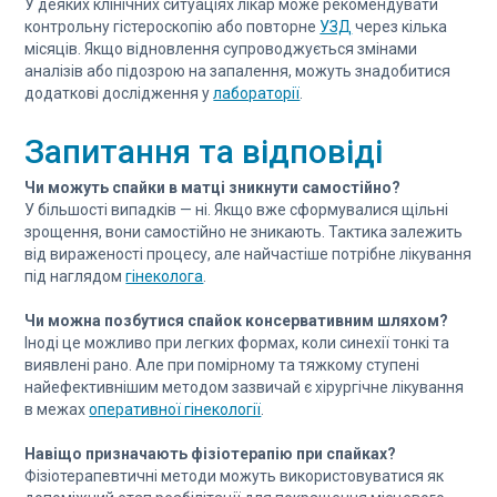
У деяких клінічних ситуаціях лікар може рекомендувати
контрольну гістероскопію або повторне
УЗД
через кілька
місяців. Якщо відновлення супроводжується змінами
аналізів або підозрою на запалення, можуть знадобитися
додаткові дослідження у
лабораторії
.
Запитання та відповіді
Чи можуть спайки в матці зникнути самостійно?
У більшості випадків — ні. Якщо вже сформувалися щільні
зрощення, вони самостійно не зникають. Тактика залежить
від вираженості процесу, але найчастіше потрібне лікування
під наглядом
гінеколога
.
Чи можна позбутися спайок консервативним шляхом?
Іноді це можливо при легких формах, коли синехії тонкі та
виявлені рано. Але при помірному та тяжкому ступені
найефективнішим методом зазвичай є хірургічне лікування
в межах
оперативної гінекології
.
Навіщо призначають фізіотерапію при спайках?
Фізіотерапевтичні методи можуть використовуватися як