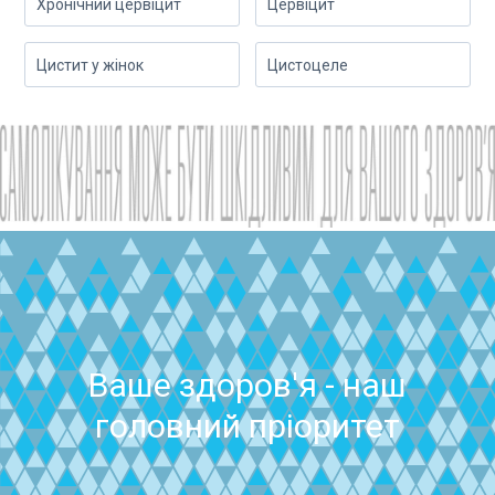
Хронічний цервіцит
Цервіцит
Цистит у жінок
Цистоцеле
Ваше здоров'я - наш
головний пріоритет