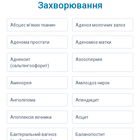
Захворювання
Абсцес м’яких тканин
Аденоз молочних залоз
Аденома простати
Аденоміоз матки
Аднексит
Азооспермія
(сальпінгоофорит)
Аменорея
Амілоїдоз нирок
Ангіоліпома
Апендицит
Апоплексія яєчника
Асцит
Бактеріальний вагіноз
Баланопостит