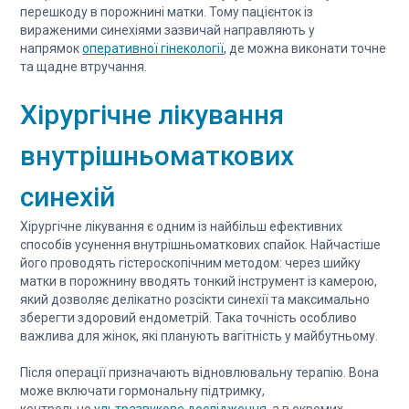
перешкоду в порожнині матки. Тому пацієнток із
вираженими синехіями зазвичай направляють у
напрямок
оперативної гінекології
, де можна виконати точне
та щадне втручання.
Хірургічне лікування
внутрішньоматкових
синехій
Хірургічне лікування є одним із найбільш ефективних
способів усунення внутрішньоматкових спайок. Найчастіше
його проводять гістероскопічним методом: через шийку
матки в порожнину вводять тонкий інструмент із камерою,
який дозволяє делікатно розсікти синехії та максимально
зберегти здоровий ендометрій. Така точність особливо
важлива для жінок, які планують вагітність у майбутньому.
Після операції призначають відновлювальну терапію. Вона
може включати гормональну підтримку,