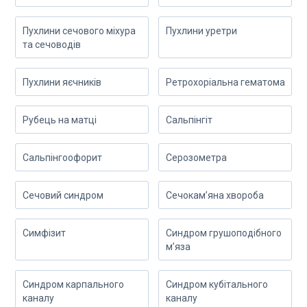
Пухлини сечового міхура
Пухлини уретри
та сечоводів
Пухлини яєчників
Ретрохоріальна гематома
Рубець на матці
Сальпінгіт
Сальпінгоофорит
Серозометра
Сечовий синдром
Сечокам’яна хвороба
Симфізит
Синдром грушоподібного
м’яза
Синдром карпального
Синдром кубітального
каналу
каналу