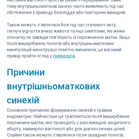
настання вагітності зростає ризик її переривання. Саме
тому внутрішньоматкові синехії часто виявляють під час
обстеження з приводу безпліддя або повторних викиднів.
Також можуть з’являтися болі під час статевого акту,
тягнучі відчуття внизу живота та інші симптоми, які жінки
спочатку не завжди пов’язують із порожниною матки. Якщо
після вишкрібання, пологів або внутрішньоматкових
маніпуляцій менструації помітно змінилися, це вагомий
привід пройти огляд у
гінеколога
.
Причини
внутрішньоматкових
синехій
Основною причиною формування синехій є травма
ендометрію. Найчастіше це трапляється після вишкрібання
порожнини матки, яке проводять у разі викидня, медичного
аборту, завмерлої вагітності або для діагностичних цілей.
Спайки також можуть з’являтися після складних пологів,