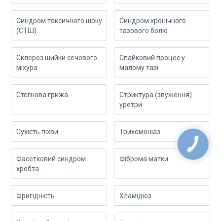
Синдром токсичного шоку
Синдром хронічного
(СТШ)
тазового болю
Склероз шийки сечового
Спайковий процес у
міхура
малому тазі
Стегнова грижа
Стриктура (звуження)
уретри
Сухість піхви
Трихомоніаз
Фасетковий синдром
Фіброма матки
хребта
Фригідність
Хламідіоз