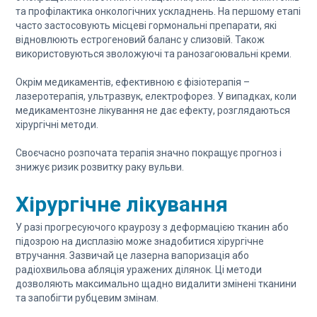
та профілактика онкологічних ускладнень. На першому етапі
часто застосовують місцеві гормональні препарати, які
відновлюють естрогеновий баланс у слизовій. Також
використовуються зволожуючі та ранозагоювальні креми.
Окрім медикаментів, ефективною є фізіотерапія –
лазеротерапія, ультразвук, електрофорез. У випадках, коли
медикаментозне лікування не дає ефекту, розглядаються
хірургічні методи.
Своєчасно розпочата терапія значно покращує прогноз і
знижує ризик розвитку раку вульви.
Хірургічне лікування
У разі прогресуючого краурозу з деформацією тканин або
підозрою на дисплазію може знадобитися хірургічне
втручання. Зазвичай це лазерна вапоризація або
радіохвильова абляція уражених ділянок. Ці методи
дозволяють максимально щадно видалити змінені тканини
та запобігти рубцевим змінам.