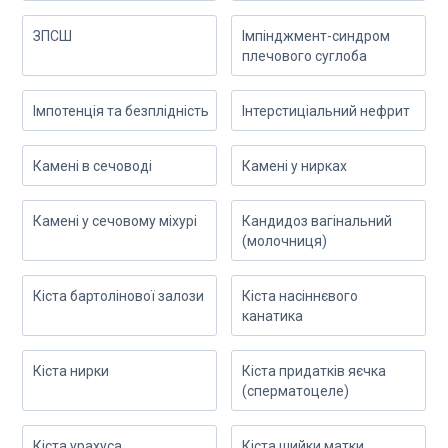
ЗПСШ
Імпінджмент-синдром
плечового суглоба
Імпотенція та безплідність
Інтерстиціальний нефрит
Камені в сечоводі
Камені у нирках
Камені у сечовому міхурі
Кандидоз вагінальний
(молочниця)
Кіста бартолінової залози
Кіста насіннєвого
канатика
Кіста нирки
Кіста придатків яєчка
(сперматоцеле)
Кіста урахуса
Кіста шийки матки