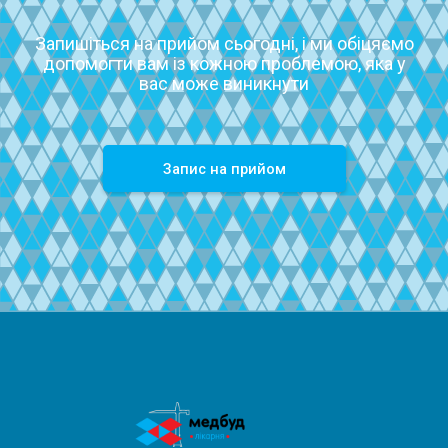
Запишіться на прийом сьогодні, і ми обіцяємо
допомогти вам із кожною проблемою, яка у
вас може виникнути
Запиc на прийом