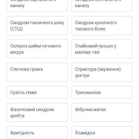
каналу
каналу
Синдром токсичного шоку
Синдром хронічного
(СТШ)
тазового болю
Склероз шийки сечового
Спайковий процес у
міхура
малому тазі
Стегнова грижа
Стриктура (звуження)
уретри
Сухість піхви
Трихомоніаз
Фасетковий синдром
Фіброма матки
хребта
Фригідність
Хламідіоз