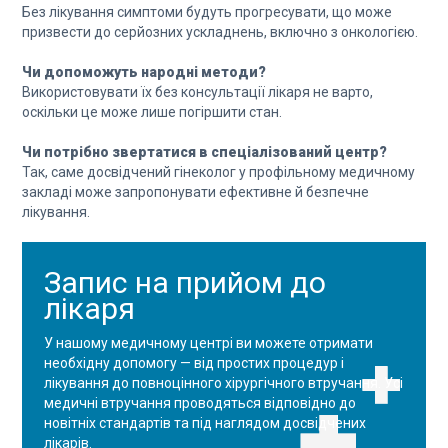
Без лікування симптоми будуть прогресувати, що може
призвести до серйозних ускладнень, включно з онкологією.
Чи допоможуть народні методи?
Використовувати їх без консультації лікаря не варто,
оскільки це може лише погіршити стан.
Чи потрібно звертатися в спеціалізований центр?
Так, саме досвідчений гінеколог у профільному медичному
закладі може запропонувати ефективне й безпечне
лікування.
Запис на прийом до
лікаря
У нашому медичному центрі ви можете отримати
необхідну допомогу — від простих процедур і
лікування до повноцінного хірургічного втручання. Усі
медичні втручання проводяться відповідно до
новітніх стандартів та під наглядом досвідчених
лікарів.