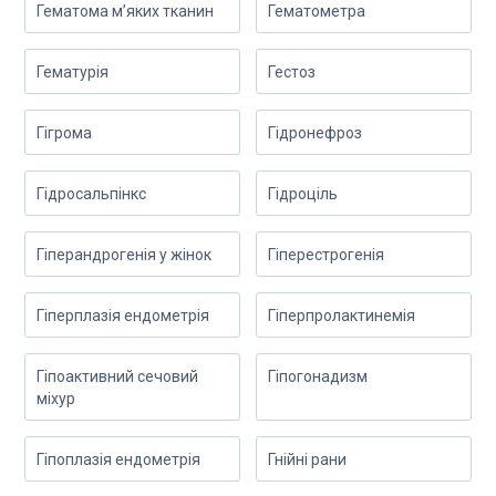
Гематома м’яких тканин
Гематометра
Гематурія
Гестоз
Гігрома
Гідронефроз
Гідросальпінкс
Гідроціль
Гіперандрогенія у жінок
Гіперестрогенія
Гіперплазія ендометрія
Гіперпролактинемія
Гіпоактивний сечовий
Гіпогонадизм
міхур
Гіпоплазія ендометрія
Гнійні рани