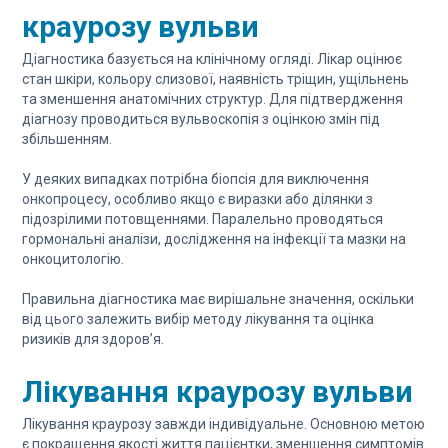
краурозу вульви
Діагностика базується на клінічному огляді. Лікар оцінює
стан шкіри, кольору слизової, наявність тріщин, ущільнень
та зменшення анатомічних структур. Для підтвердження
діагнозу проводиться вульвоскопія з оцінкою змін під
збільшенням.
У деяких випадках потрібна біопсія для виключення
онкопроцесу, особливо якщо є виразки або ділянки з
підозрілими потовщеннями. Паралельно проводяться
гормональні аналізи, дослідження на інфекції та мазки на
онкоцитологію.
Правильна діагностика має вирішальне значення, оскільки
від цього залежить вибір методу лікування та оцінка
ризиків для здоров’я.
Лікування краурозу вульви
Лікування краурозу завжди індивідуальне. Основною метою
є покращення якості життя пацієнтки, зменшення симптомів