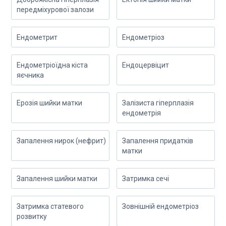
передміхурової залози
Ендометрит
Ендометріоз
Ендометріоїдна кіста
Ендоцервіцит
яєчника
Ерозія шийки матки
Залізиста гіперплазія
ендометрія
Запалення нирок (нефрит)
Запалення придатків
матки
Запалення шийки матки
Затримка сечі
Затримка статевого
Зовнішній ендометріоз
розвитку