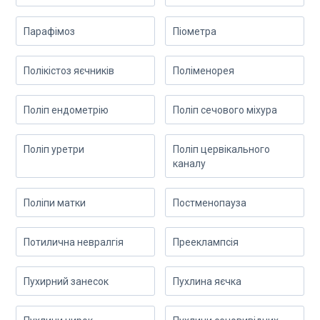
Парафімоз
Піометра
Полікістоз яєчників
Поліменорея
Поліп ендометрію
Поліп сечового міхура
Поліп уретри
Поліп цервікального
каналу
Поліпи матки
Постменопауза
Потилична невралгія
Прееклампсія
Пухирний занесок
Пухлина яєчка