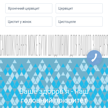
Хронічний цервіцит
Цервіцит
Цистит у жінок
Цистоцеле
Ваше здоров'я - наш
головний пріоритет