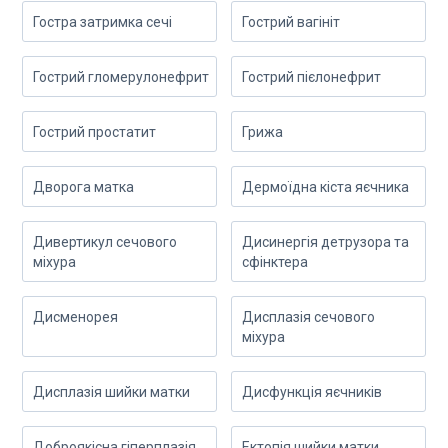
Гостра затримка сечі
Гострий вагініт
Гострий гломерулонефрит
Гострий пієлонефрит
Гострий простатит
Грижа
Дворога матка
Дермоїдна кіста яєчника
Дивертикул сечового
Дисинергія детрузора та
міхура
сфінктера
Дисменорея
Дисплазія сечового
міхура
Дисплазія шийки матки
Дисфункція яєчників
Доброякісна гіперплазія
Ектопія шийки матки