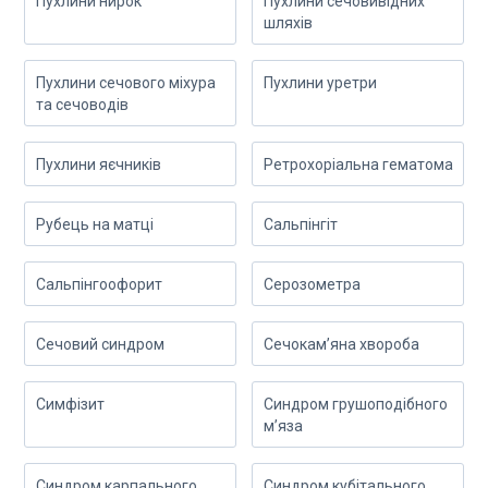
Пухлини нирок
Пухлини сечовивідних
шляхів
Пухлини сечового міхура
Пухлини уретри
та сечоводів
Пухлини яєчників
Ретрохоріальна гематома
Рубець на матці
Сальпінгіт
Сальпінгоофорит
Серозометра
Сечовий синдром
Сечокам’яна хвороба
Симфізит
Синдром грушоподібного
м’яза
Синдром карпального
Синдром кубітального