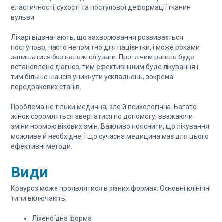
еластичності, сухості та поступової деформації тканин
вульви.
Лікарі відзначають, що захворювання розвивається
поступово, часто непомітно для пацієнтки, і може роками
залишатися без належної уваги. Проте чим раніше буде
встановлено діагноз, тим ефективнішим буде лікування і
тим більше шансів уникнути ускладнень, зокрема
передракових станів.
Проблема не тільки медична, але й психологічна. Багато
жінок соромляться звертатися по допомогу, вважаючи
зміни нормою вікових змін. Важливо пояснити, що лікування
можливе й необхідне, і що сучасна медицина має для цього
ефективні методи.
Види
Крауроз може проявлятися в різних формах. Основні клінічні
типи включають:
Ліхеноїдна форма