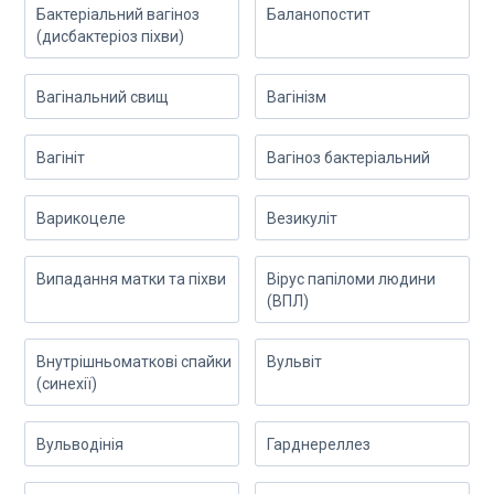
Бактеріальний вагіноз
Баланопостит
(дисбактеріоз піхви)
Вагінальний свищ
Вагінізм
Вагініт
Вагіноз бактеріальний
Варикоцеле
Везикуліт
Випадання матки та піхви
Вірус папіломи людини
(ВПЛ)
Внутрішньоматкові спайки
Вульвіт
(синехії)
Вульводінія
Гарднереллез