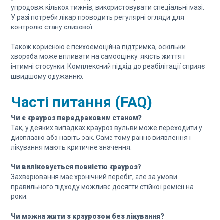
упродовж кількох тижнів, використовувати спеціальні мазі.
У разі потреби лікар проводить регулярні огляди для
контролю стану слизової.
Також корисною є психоемоційна підтримка, оскільки
хвороба може впливати на самооцінку, якість життя і
інтимні стосунки. Комплексний підхід до реабілітації сприяє
швидшому одужанню.
Часті питання (FAQ)
Чи є крауроз передраковим станом?
Так, у деяких випадках крауроз вульви може переходити у
дисплазію або навіть рак. Саме тому раннє виявлення і
лікування мають критичне значення.
Чи виліковується повністю крауроз?
Захворювання має хронічний перебіг, але за умови
правильного підходу можливо досягти стійкої ремісії на
роки.
Чи можна жити з краурозом без лікування?