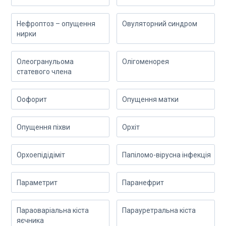
Нефроптоз – опущення
Овуляторний синдром
нирки
Олеогранульома
Олігоменорея
статевого члена
Оофорит
Опущення матки
Опущення піхви
Орхіт
Орхоепідідіміт
Папіломо-вірусна інфекція
Параметрит
Паранефрит
Параоваріальна кіста
Парауретральна кіста
яєчника