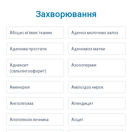
Захворювання
Абсцес м’яких тканин
Аденоз молочних залоз
Аденома простати
Аденоміоз матки
Аднексит
Азооспермія
(сальпінгоофорит)
Аменорея
Амілоїдоз нирок
Ангіоліпома
Апендицит
Апоплексія яєчника
Асцит