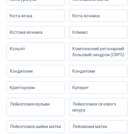
Кіста яєчка
Кіста яєчника
Кістома яєчника
Клімакс
Кольпіт
Комплексний регіонарний
больовий синдром (CRPS)
Кондиломи
Кондиломи
Крипторхізм
Куперит
Лейкоплакія вульви
Лейкоплакія сечового
міхура
Лейкоплакія шийки матки
Лейоміома матки