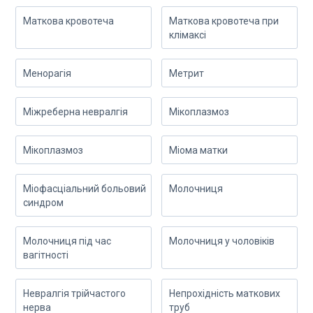
Маткова кровотеча
Маткова кровотеча при
клімаксі
Менорагія
Метрит
Міжреберна невралгія
Мікоплазмоз
Мікоплазмоз
Міома матки
Міофасціальний больовий
Молочниця
синдром
Молочниця під час
Молочниця у чоловіків
вагітності
Невралгія трійчастого
Непрохідність маткових
нерва
труб