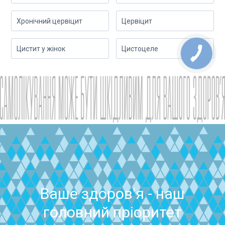
Хронічний цервіцит
Цервіцит
Цистит у жінок
Цистоцеле
Ваше здоров'я - наш
головний пріоритет