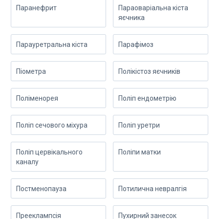
Паранефрит
Параоваріальна кіста
яєчника
Парауретральна кіста
Парафімоз
Піометра
Полікістоз яєчників
Поліменорея
Поліп ендометрію
Поліп сечового міхура
Поліп уретри
Поліп цервікального
Поліпи матки
каналу
Постменопауза
Потилична невралгія
Прееклампсія
Пухирний занесок