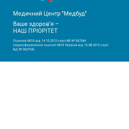
Медичний Центр "Медбуд"
Ваше здоров’я –
НАШ ПРІОРІТЕТ
Ліцензія МОЗ від 14.10.2010 серії АВ № 567064
(переоформлення ліцензії МОЗ України від 16.08.2012 серії
АД № 063754)
Інформація:
Про МЦ "Медбуд"
Лікарі
Акції
Ціни
Статті
Контакти