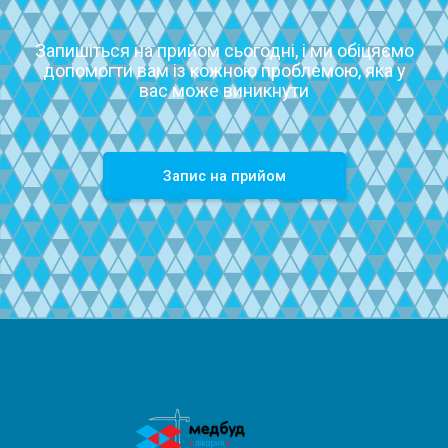
Запишіться на прийом сьогодні, і ми обіцяємо
допомогти вам із кожною проблемою, яка у
вас може виникнути
Запиc на прийом