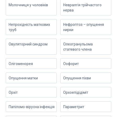
Молочниця у чоловіків
Невралгія трійчастого
нерва
Непрохідність маткових
Нефроптоз – опущення
труб
нирки
Овуляторний синдром
Олеогранульома
статевого члена
Олігоменорея
Оофорит
Опущення матки
Опущення піхви
Орхіт
Орхоепідідіміт
Папіломо-вірусна інфекція
Параметрит