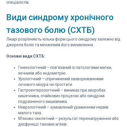
спеціалістів.
Види синдрому хронічного
тазового болю (СХТБ)
Лікарі розрізняють кілька форм цього синдрому залежно від
джерела болю та механізмів його виникнення.
Основні види СХТБ:
Гінекологічний – пов’язаний із патологіями матки,
яєчників або ендометрію.
Урологічний – спричинений захворюваннями
сечового міхура чи простати.
Гастроентерологічний – виникає при хворобах
кишечника, спайкових процесах або синдромі
подразненого кишківника.
Неврологічний – зумовлений ураженням нервів
малого таза.
М’язово-скелетний – результат перенапруження або
дисфункції тазових м’язів.