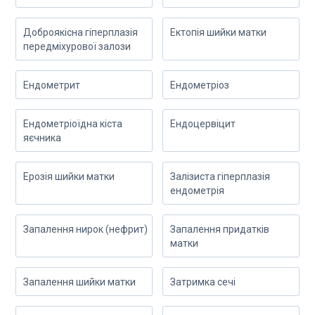
Доброякісна гіперплазія
Ектопія шийки матки
передміхурової залози
Ендометрит
Ендометріоз
Ендометріоїдна кіста
Ендоцервіцит
яєчника
Ерозія шийки матки
Залізиста гіперплазія
ендометрія
Запалення нирок (нефрит)
Запалення придатків
матки
Запалення шийки матки
Затримка сечі