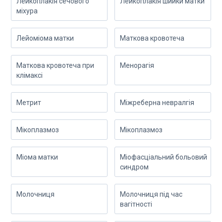
Лейкоплакія сечового
Лейкоплакія шийки матки
міхура
Лейоміома матки
Маткова кровотеча
Маткова кровотеча при
Менорагія
клімаксі
Метрит
Міжреберна невралгія
Мікоплазмоз
Мікоплазмоз
Міома матки
Міофасціальний больовий
синдром
Молочниця
Молочниця під час
вагітності