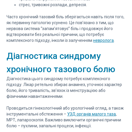
стрес, тривожні розлади, депресія.
Часто хронічний тазовий біль зберігається навіть після того,
як первинну патологію усунено. Це пов’язано з тим, що
нервова система “запам’ятовує” біль і продовжує його
відтворювати без реальної причини, що потребує
комплексного підходу, інколи із залученням
невролога
.
Діагностика синдрому
хронічного тазового болю
Діагностика цього синдрому потребує комплексного
підходу. Лікар ретельно збирає анамнез, уточнює характер
болю, його тривалість, зв’язок із менструацією або
фізичними навантаженнями.
Проводиться гінекологічний або урологічний огляд, а також
інструментальні обстеження –
УЗД органів малого таза
,
МРТ, лапароскопія. Важливо виключити органічні причини
болю – пухлини, запальні процеси, інфекції.