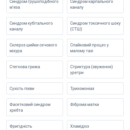
Синдром грушоподібного
Синдром карпального
м’яза
каналу
Синдром кубітального
Синдром токсичного шоку
каналу
(СТШ)
Склероз шийки сечового
Спайковий процес у
міхура
малому тазі
Стегнова грижа
Стриктура (звуження)
уретри
Сухість піхви
Трихомоніаз
Фасетковий синдром
Фіброма матки
хребта
Фригідність
Хламідіоз