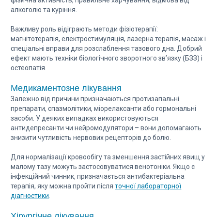
алкоголю та куріння.
Важливу роль відіграють методи фізіотерапії:
магнітотерапія, електростимуляція, лазерна терапія, масаж і
спеціальні вправи для розслаблення тазового дна. Добрий
ефект мають техніки біологічного зворотного зв’язку (БЗЗ) і
остеопатія.
Медикаментозне лікування
Залежно від причини призначаються протизапальні
препарати, спазмолітики, міорелаксанти або гормональні
засоби. У деяких випадках використовуються
антидепресанти чи нейромодулятори – вони допомагають
знизити чутливість нервових рецепторів до болю.
Для нормалізації кровообігу та зменшення застійних явищ у
малому тазу можуть застосовуватися венотоніки. Якщо є
інфекційний чинник, призначається антибактеріальна
терапія, яку можна пройти після
точної лабораторної
діагностики
.
Хірургічне лікування