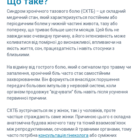
Що таке?
Синдром хронічного тазового болю (СХТБ) – це складний
медичний стан, який характеризується постійним або
періодичним болем у нижній частині живота, тазу або
попереку, що триває більше шести місяців. Цей біль не
завжди має очевидну причину, а його інтенсивність може
коливатися від помірної до виснажливої, впливаючи на
якість життя, сон, працездатність і навіть стосунки з
близькими.
На відміну від гострого болю, який є сигналом про травму чи
запалення, хронічний біль часто стає самостійним
захворюванням. Він формується внаслідок порушення
передачі больових імпульсів у нервовій системі, коли
організм продовжує “відчувати” біль навіть після усунення
первинної причини.
СХТБ зустрічається як у жінок, так і у чоловіків, проте
частіше страждають саме жінки. Причиною цього є складна
анатомічна будова жіночого тазу та тісний взаємозв’язок
між репродуктивними, сечовими й травними органами, тому
часто потрібна
консультація гінеколога
або суміжних