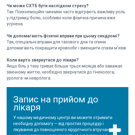
Чи може СХТБ бути наслідком стресу?
Так. Психоемоційні чинники часто відіграють важливу роль
у підтримці болю, особливо коли фізична причина вже
усунена.
Чи допомагають фізичні вправи при цьому синдромі?
Так, спеціальні вправи для тазового дна та спини
допомагають покращити кровообіг і зменшити спазм м’язів.
Коли варто звернутися до лікаря?
Якщо біль у тазу триває більше трьох місяців або заважає
звичному життю, необхідно звернутися до гінеколога,
уролога чи невролога.
Запис на прийом до
лікаря
У нашому медичному центрі ви можете отримати
необхідну допомогу — від простих процедур і
лікування до повноцінного хірургічного втручання. Усі