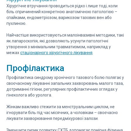
Хірургічне втручання проводиться рідко і лише тоді, коли
біль спричинений конкретною анатомічною патологією –
спайками, ендометріозом, варикозом тазових вен або
пухлиною.
Найчастіше використовуються малоінвазивні методики, такі
як лапароскопія, які дозволяють усунути патологічні
утворення з мінімальним травматизмом, наприклад у
межах
стаціонарного хірургічного лікування
.
Профілактика
Профілактика синдрому хронічного тазового болю полягає у
своєчасному лікуванні запальних захворювань малого таза,
дотриманні гігієни, регулярних профілактичних оглядах у
гінеколога або уролога.
Жінкам важливо стежити за менструальним циклом, не
ігнорувати біль під час місячних, а чоловікам – своєчасно
лікувати захворювання передміхурової залози.
Зменшити ризик розвитку СХТБ допомагає помірна фізична