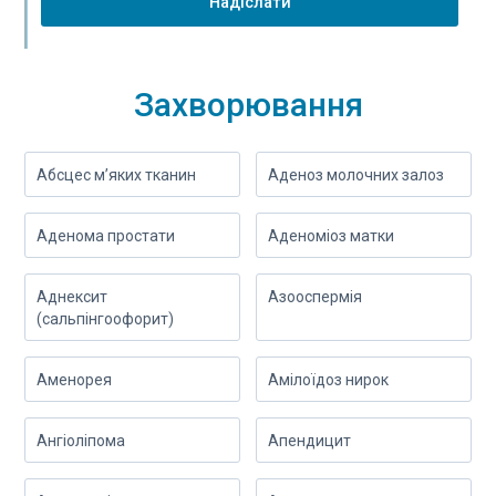
Надіслати
Захворювання
Абсцес м’яких тканин
Аденоз молочних залоз
Аденома простати
Аденоміоз матки
Аднексит
Азооспермія
(сальпінгоофорит)
Аменорея
Амілоїдоз нирок
Ангіоліпома
Апендицит