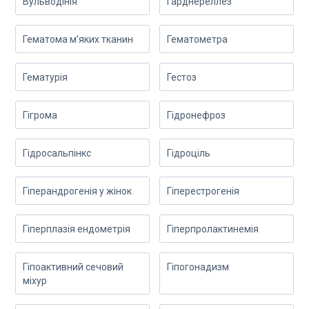
Вульводінія
Гарднереллез
Гематома м’яких тканин
Гематометра
Гематурія
Гестоз
Гігрома
Гідронефроз
Гідросальпінкс
Гідроціль
Гіперандрогенія у жінок
Гіперестрогенія
Гіперплазія ендометрія
Гіперпролактинемія
Гіпоактивний сечовий
Гіпогонадизм
міхур