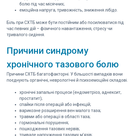
болю під час місячних;
емоційна напруга, тривожність, зниження лібідо.
Біль при СХТБ може бути постійним або посилюватися під
час певних дій – фізичного навантаження, стресу чи
тривалого сидіння.
Причини синдрому
хронічного тазового болю
Причини СХТБ багатофакторні. У більшості випадків вони
поєднують органічні, неврологічні й психоемоційні складові.
хронічні запальні процеси (ендометріоз, аднексит,
простатит);
спайки після операцій або інфекцій;
варикозне розширення вен малого таза;
травми або операції в області таза;
гормональні порушення;
пошкодження тазових нервів;
тривале напруження тазових м’язів;