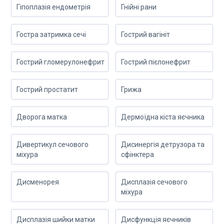
Гіпоплазія ендометрія
Гнійні рани
Гостра затримка сечі
Гострий вагініт
Гострий гломерулонефрит
Гострий пієлонефрит
Гострий простатит
Грижа
Дворога матка
Дермоїдна кіста яєчника
Дивертикул сечового
Дисинергія детрузора та
міхура
сфінктера
Дисменорея
Дисплазія сечового
міхура
Дисплазія шийки матки
Дисфункція яєчників