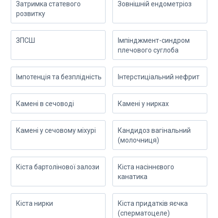
Затримка статевого
Зовнішній ендометріоз
розвитку
ЗПСШ
Імпінджмент-синдром
плечового суглоба
Імпотенція та безплідність
Інтерстиціальний нефрит
Камені в сечоводі
Камені у нирках
Камені у сечовому міхурі
Кандидоз вагінальний
(молочниця)
Кіста бартолінової залози
Кіста насіннєвого
канатика
Кіста нирки
Кіста придатків яєчка
(сперматоцеле)