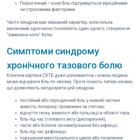
Психогенний – коли біль підтримується емоційними
чи стресовими факторами.
Часто синдром має змішаний характер, коли кілька
механізмів одночасно посилюють один одного, створюючи
“замкнене коло” болю.
Симптоми синдрому
хронічного тазового болю
Клінічна картина СХТБ дуже різноманітна, і кожна людина
може відчувати біль по-своєму. Проте існують типові ознаки,
що дозволяють запідозрити цей синдром.
постійний або періодичний біль у нижній частині
живота, попереку, промежині чи стегнах;
відчуття тиску, важкості або пульсації в області таза;
біль під час статевого акту (диспареунія);
часте або болісне сечовипускання без інфекції;
біль під час дефекації;
порушення менструального циклу або посилення