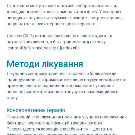
Додатково можуть призначатися лабораторні аналізи,
дослідження сечі, крові, гормонального фону. У складних
випадках залучаються суміжні фахівці – гастроентеролог,
невропатолог, психотерапевт, фізіотерапевт.
Діагноз СХТБ встановлюють лише після того, як інші
патології виключено, а біль триває понад пів року
:contentReference[oaicite:0]{index=0}.
Методи лікування
Лікування синдрому хронічного тазового болю завжди
індивідуальне та спрямоване не лише на усунення фізичної
причини, але й на відновлення нормальної чутливості
нервової системи, м’язового тонусу та психоемоційного
стану.
Консервативна терапія
Початковий етап лікування полягає в усуненні провокуючих
факторів і нормалізації функцій тазових органів.
Рекомендується корекція способу життя – достатня
фізична активність, правильне харчування, відмова від