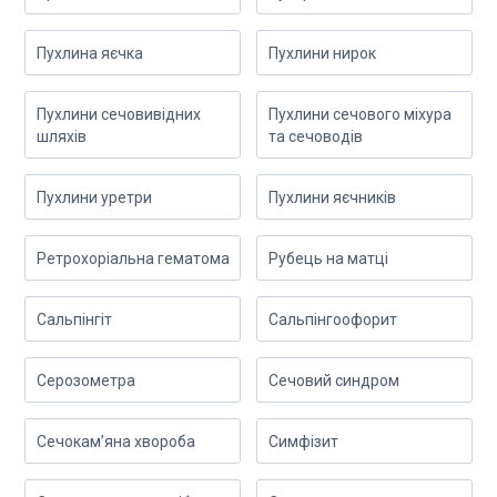
Пухлина яєчка
Пухлини нирок
Пухлини сечовивідних
Пухлини сечового міхура
шляхів
та сечоводів
Пухлини уретри
Пухлини яєчників
Ретрохоріальна гематома
Рубець на матці
Сальпінгіт
Сальпінгоофорит
Серозометра
Сечовий синдром
Сечокам’яна хвороба
Симфізит