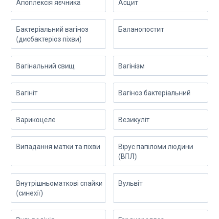
Апоплексія яєчника
Асцит
Бактеріальний вагіноз
Баланопостит
(дисбактеріоз піхви)
Вагінальний свищ
Вагінізм
Вагініт
Вагіноз бактеріальний
Варикоцеле
Везикуліт
Випадання матки та піхви
Вірус папіломи людини
(ВПЛ)
Внутрішньоматкові спайки
Вульвіт
(синехії)