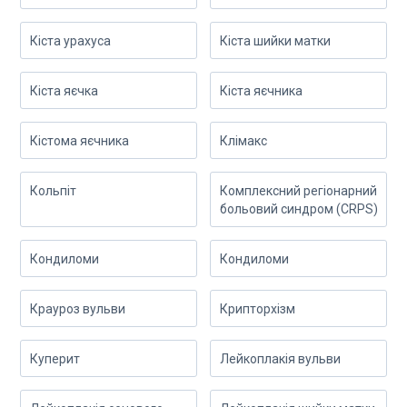
Кіста урахуса
Кіста шийки матки
Кіста яєчка
Кіста яєчника
Кістома яєчника
Клімакс
Кольпіт
Комплексний регіонарний
больовий синдром (CRPS)
Кондиломи
Кондиломи
Крауроз вульви
Крипторхізм
Куперит
Лейкоплакія вульви