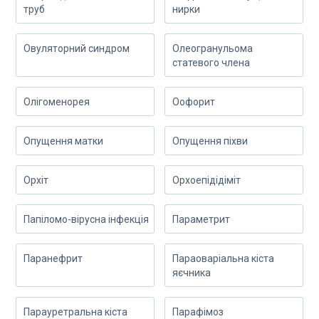
труб
нирки
Овуляторний синдром
Олеогранульома
статевого члена
Олігоменорея
Оофорит
Опущення матки
Опущення піхви
Орхіт
Орхоепідідіміт
Папіломо-вірусна інфекція
Параметрит
Паранефрит
Параоваріальна кіста
яєчника
Парауретральна кіста
Парафімоз