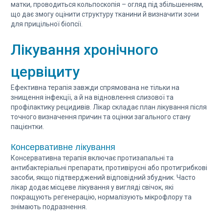
матки, проводиться кольпоскопія – огляд під збільшенням,
що дає змогу оцінити структуру тканини й визначити зони
для прицільної біопсії.
Лікування хронічного
цервіциту
Ефективна терапія завжди спрямована не тільки на
знищення інфекції, а й на відновлення слизової та
профілактику рецидивів. Лікар складає план лікування після
точного визначення причин та оцінки загального стану
пацієнтки.
Консервативне лікування
Консервативна терапія включає протизапальні та
антибактеріальні препарати, противірусні або протигрибкові
засоби, якщо підтверджений відповідний збудник. Часто
лікар додає місцеве лікування у вигляді свічок, які
покращують регенерацію, нормалізують мікрофлору та
знімають подразнення.