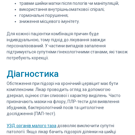
травми шийки матки після пологів чи маніпуляцій;
використання внутрішньоматкової спіралі;
гормональні порушення;
зниження місцевого імунітету.
Для кожної пацієнтки комбінація причин буде
індивідуальною, тому підхід до лікування завжди
персоналізований. У частини випадків запалення
підтримується супутніми гінекологічними станами, які також
потребують корекції.
Діагностика
Обстеження при підозрі на хронічний цервіцит має бути
комплексним. Лікар проводить огляд за допомогою
дзеркал, оцінює стан слизової і характер виділень. Часто
призначають мазки на флору, ПЛР-тести для виявлення
збудників, бактеріологічний посів та цитологічне
дослідження (ПАП-тест).
УЗД органів малого таза
дозволяє виключити супутні
патології. Якщо лікар бачить підозрілі ділянки на шийці