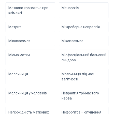
Маткова кровотеча при
Менорагія
клімаксі
Метрит
Міжреберна невралгія
Мікоплазмоз
Мікоплазмоз
Міома матки
Міофасціальний больовий
синдром
Молочниця
Молочниця під час
вагітності
Молочниця у чоловіків
Невралгія трійчастого
нерва
Непрохідність маткових
Нефроптоз – опущення