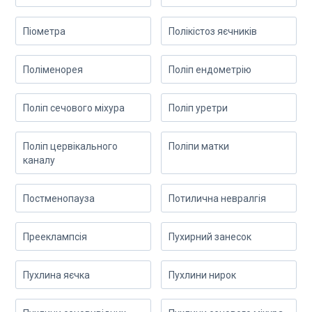
Піометра
Полікістоз яєчників
Поліменорея
Поліп ендометрію
Поліп сечового міхура
Поліп уретри
Поліп цервікального
Поліпи матки
каналу
Постменопауза
Потилична невралгія
Прееклампсія
Пухирний занесок
Пухлина яєчка
Пухлини нирок