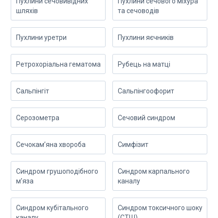
Пухлини сечовивідних
Пухлини сечового міхура
шляхів
та сечоводів
Пухлини уретри
Пухлини яєчників
Ретрохоріальна гематома
Рубець на матці
Сальпінгіт
Сальпінгоофорит
Серозометра
Сечовий синдром
Сечокам’яна хвороба
Симфізит
Синдром грушоподібного
Синдром карпального
м’яза
каналу
Синдром кубітального
Синдром токсичного шоку
каналу
(СТШ)