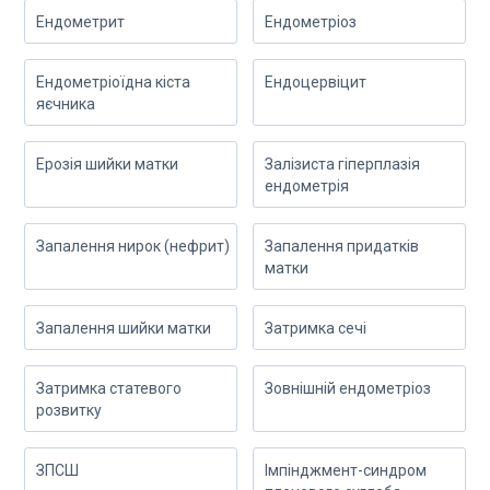
Ендометрит
Ендометріоз
Ендометріоїдна кіста
Ендоцервіцит
яєчника
Ерозія шийки матки
Залізиста гіперплазія
ендометрія
Запалення нирок (нефрит)
Запалення придатків
матки
Запалення шийки матки
Затримка сечі
Затримка статевого
Зовнішній ендометріоз
розвитку
ЗПСШ
Імпінджмент-синдром