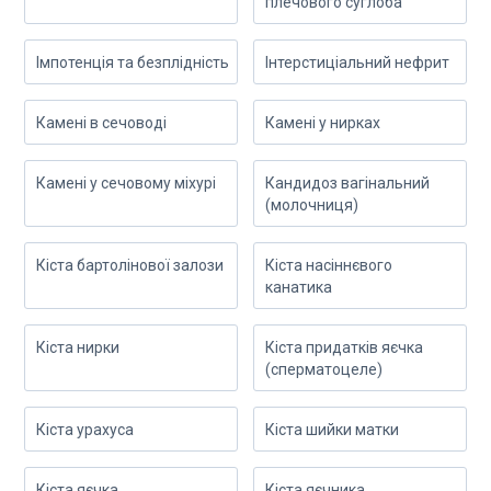
плечового суглоба
Імпотенція та безплідність
Інтерстиціальний нефрит
Камені в сечоводі
Камені у нирках
Камені у сечовому міхурі
Кандидоз вагінальний
(молочниця)
Кіста бартолінової залози
Кіста насіннєвого
канатика
Кіста нирки
Кіста придатків яєчка
(сперматоцеле)
Кіста урахуса
Кіста шийки матки
Кіста яєчка
Кіста яєчника