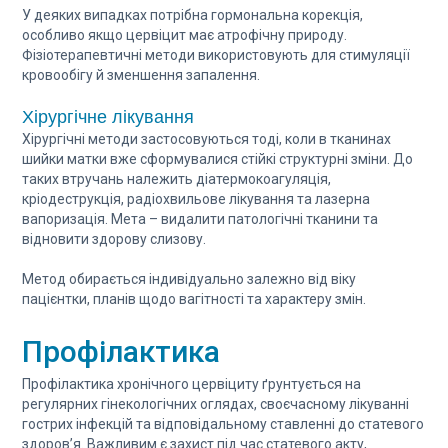
У деяких випадках потрібна гормональна корекція,
особливо якщо цервіцит має атрофічну природу.
Фізіотерапевтичні методи використовують для стимуляції
кровообігу й зменшення запалення.
Хірургічне лікування
Хірургічні методи застосовуються тоді, коли в тканинах
шийки матки вже сформувалися стійкі структурні зміни. До
таких втручань належить діатермокоагуляція,
кріодеструкція, радіохвильове лікування та лазерна
вапоризація. Мета – видалити патологічні тканини та
відновити здорову слизову.
Метод обирається індивідуально залежно від віку
пацієнтки, планів щодо вагітності та характеру змін.
Профілактика
Профілактика хронічного цервіциту ґрунтується на
регулярних гінекологічних оглядах, своєчасному лікуванні
гострих інфекцій та відповідальному ставленні до статевого
здоров’я. Важливим є захист під час статевого акту,