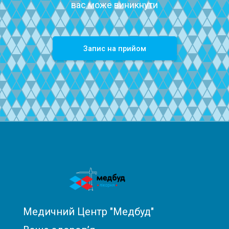
вас може виникнути
Запиc на прийом
Медичний Центр "Медбуд"