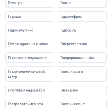
Гематурія
Гестоз
Гігрома
Гідронефроз
Гідросальпінкс
Гідроціль
Гіперандрогенія у жінок
Гіперестрогенія
Гіперплазія ендометрія
Гіперпролактинемія
Гіпоактивний сечовий
Гіпогонадизм
міхур
Гіпоплазія ендометрія
Гнійні рани
Гостра затримка сечі
Гострий вагініт