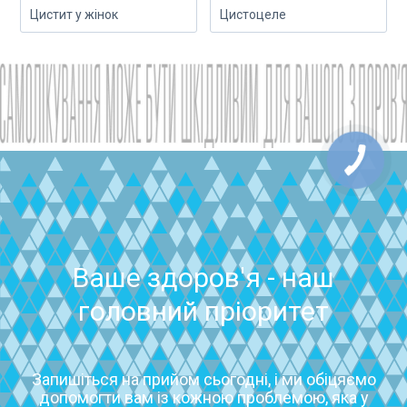
Цистит у жінок
Цистоцеле
Ваше здоров'я - наш
головний пріоритет
Запишіться на прийом сьогодні, і ми обіцяємо
допомогти вам із кожною проблемою, яка у