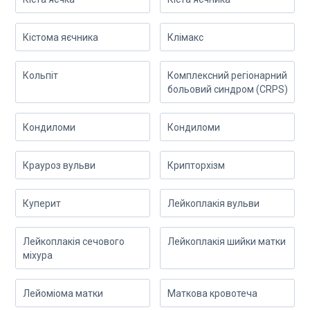
Кістома яєчника
Клімакс
Кольпіт
Комплексний регіонарний
больовий синдром (CRPS)
Кондиломи
Кондиломи
Крауроз вульви
Крипторхізм
Куперит
Лейкоплакія вульви
Лейкоплакія сечового
Лейкоплакія шийки матки
міхура
Лейоміома матки
Маткова кровотеча