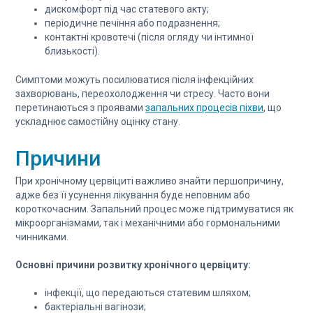
дискомфорт під час статевого акту;
періодичне печіння або подразнення;
контактні кровотечі (після огляду чи інтимної
близькості).
Симптоми можуть посилюватися після інфекційних
захворювань, переохолодження чи стресу. Часто вони
перетинаються з проявами
запальних процесів піхви
, що
ускладнює самостійну оцінку стану.
Причини
При хронічному цервіциті важливо знайти першопричину,
адже без її усунення лікування буде неповним або
короткочасним. Запальний процес може підтримуватися як
мікроорганізмами, так і механічними або гормональними
чинниками.
Основні причини розвитку хронічного цервіциту:
інфекції, що передаються статевим шляхом;
бактеріальні вагінози;