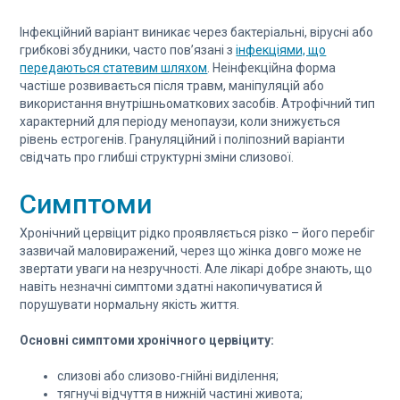
Інфекційний варіант виникає через бактеріальні, вірусні або
грибкові збудники, часто пов’язані з
інфекціями, що
передаються статевим шляхом
. Неінфекційна форма
частіше розвивається після травм, маніпуляцій або
використання внутрішньоматкових засобів. Атрофічний тип
характерний для періоду менопаузи, коли знижується
рівень естрогенів. Грануляційний і поліпозний варіанти
свідчать про глибші структурні зміни слизової.
Симптоми
Хронічний цервіцит рідко проявляється різко – його перебіг
зазвичай маловиражений, через що жінка довго може не
звертати уваги на незручності. Але лікарі добре знають, що
навіть незначні симптоми здатні накопичуватися й
порушувати нормальну якість життя.
Основні симптоми хронічного цервіциту:
слизові або слизово-гнійні виділення;
тягнучі відчуття в нижній частині живота;