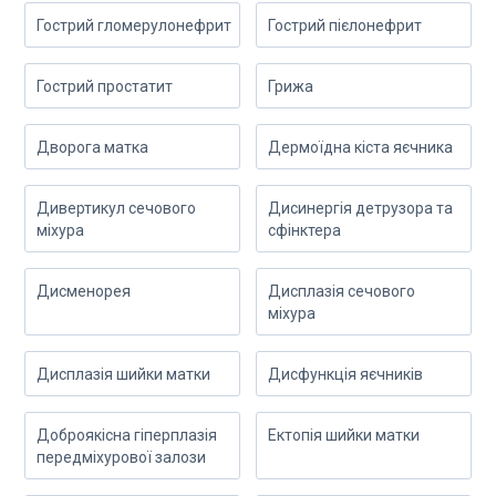
Гострий гломерулонефрит
Гострий пієлонефрит
Гострий простатит
Грижа
Дворога матка
Дермоїдна кіста яєчника
Дивертикул сечового
Дисинергія детрузора та
міхура
сфінктера
Дисменорея
Дисплазія сечового
міхура
Дисплазія шийки матки
Дисфункція яєчників
Доброякісна гіперплазія
Ектопія шийки матки
передміхурової залози