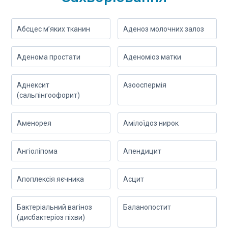
Абсцес м’яких тканин
Аденоз молочних залоз
Аденома простати
Аденоміоз матки
Аднексит
Азооспермія
(сальпінгоофорит)
Аменорея
Амілоїдоз нирок
Ангіоліпома
Апендицит
Апоплексія яєчника
Асцит
Бактеріальний вагіноз
Баланопостит
(дисбактеріоз піхви)