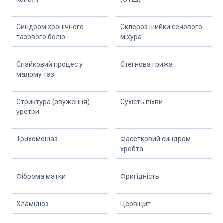
Синдром хронічного
Склероз шийки сечового
тазового болю
міхура
Спайковий процес у
Стегнова грижа
малому тазі
Стриктура (звуження)
Сухість піхви
уретри
Трихомоніаз
Фасетковий синдром
хребта
Фіброма матки
Фригідність
Хламідіоз
Цервіцит