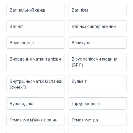
Вагінальний свищ
Вагінізм
Вагініт
Вагіноз бактеріальний
Варикоцеле
Везикуліт
Випадання матки та піхви
Вірус папіломи людини
(ВПЛ)
Внутрішньоматкові спайки
Вульвіт
(синехії)
Вульводінія
Гарднереллез
Гематома м’яких тканин
Гематометра