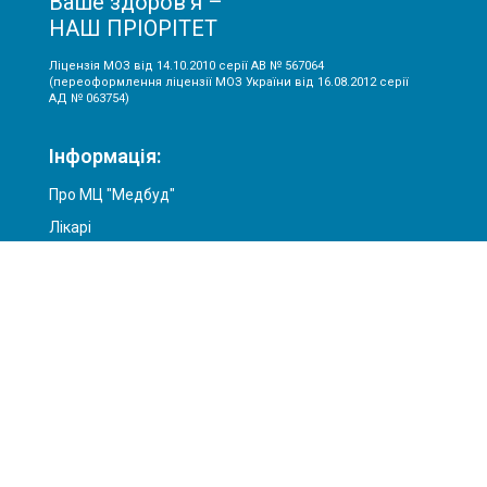
Ваше здоров’я –
НАШ ПРІОРІТЕТ
Ліцензія МОЗ від 14.10.2010 серії АВ № 567064
(переоформлення ліцензії МОЗ України від 16.08.2012 серії
АД № 063754)
Інформація:
Про МЦ "Медбуд"
Лікарі
Акції
Ціни
Статті
Контакти
Послуги:
Консультація гінеколога