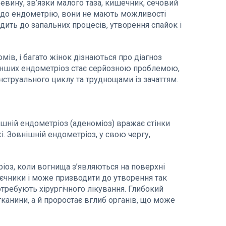
евину, зв’язки малого таза, кишечник, сечовий
но до ендометрію, вони не мають можливості
одить до запальних процесів, утворення спайок і
в, і багато жінок дізнаються про діагноз
 інших ендометріоз стає серйозною проблемою,
труального циклу та труднощами із зачаттям.
ішній ендометріоз (аденоміоз) вражає стінки
і. Зовнішній ендометріоз, у свою чергу,
з, коли вогнища з’являються на поверхні
єчники і може призводити до утворення так
отребують хірургічного лікування. Глибокий
канини, а й проростає вглиб органів, що може