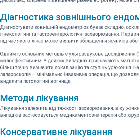
дисбаланс, зокрема підвищений рівень естрогену, може с
Діагностика зовнішнього ендо
Діагностувати зовнішній ендометріоз буває складно, оскі
гінекологічні та гастроентерологічні захворювання. Первин
під час якого лікар може виявити збільшення яєчників або
Одним із основних методів є ультразвукове дослідження (У
малоефективним. У деяких випадках призначають магнітно
більш точно визначити локалізацію та ступінь ураження.
лапароскопія – мінімально інвазивна операція, що дозволя
видалити патологічні вогнища.
Методи лікування
Лікування залежить від тяжкості захворювання, віку жінки 
випадків застосовується медикаментозна терапія або хірур
Консервативне лікування