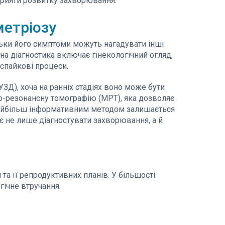
прияти розвитку захворювання.
метріозу
льки його симптоми можуть нагадувати інші
на діагностика включає гінекологічний огляд,
 спайкові процеси.
ЗД), хоча на ранніх стадіях воно може бути
-резонансну томографію (МРТ), яка дозволяє
 Найбільш інформативним методом залишається
є не лише діагностувати захворювання, а й
та її репродуктивних планів. У більшості
гічне втручання.