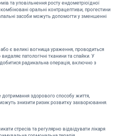
ів та уповільнення росту ендометріоїдної
 комбіновані оральні контрацептиви, прогестини
запальні засоби можуть допомогти у зменшенні
в або є великі вогнища ураження, проводиться
 видаляє патологічні тканини та спайки. У
добитися радикальна операція, включно з
е дотримання здорового способу життя,
и можуть знизити ризик розвитку захворювання.
икати стресів та регулярно відвідувати лікаря
тримувальна гормональна терапія.