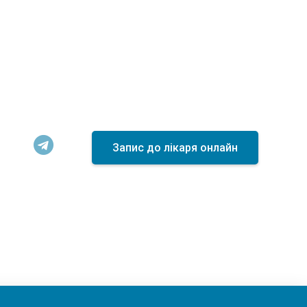
T
Запис до лікаря онлайн
e
l
e
g
r
a
m