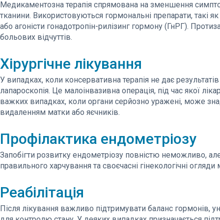
Медикаментозна терапія спрямована на зменшення симптом
тканини. Використовуються гормональні препарати, такі як
або агоністи гонадотропін-рилізинг гормону (ГнРГ). Проти
больових відчуттів.
Хірургічне лікування
У випадках, коли консервативна терапія не дає результаті
лапароскопія. Це малоінвазивна операція, під час якої лікар
важких випадках, коли органи серйозно уражені, може зна
видаленням матки або яєчників.
Профілактика ендометріозу
Запобігти розвитку ендометріозу повністю неможливо, ал
правильного харчування та своєчасні гінекологічні огляд
Реабілітація
Після лікування важливо підтримувати баланс гормонів, ун
для контролю стану. У деяких випадках призначається під