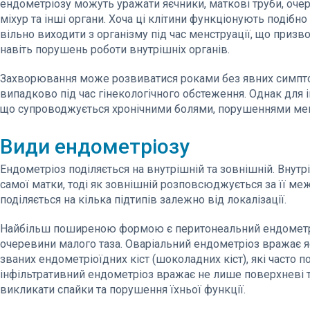
ендометріозу можуть уражати яєчники, маткові труби, очер
міхур та інші органи. Хоча ці клітини функціонують подіб
вільно виходити з організму під час менструації, що призв
навіть порушень роботи внутрішніх органів.
Захворювання може розвиватися роками без явних симптомі
випадково під час гінекологічного обстеження. Однак для
що супроводжується хронічними болями, порушеннями менс
Види ендометріозу
Ендометріоз поділяється на внутрішній та зовнішній. Внутр
самої матки, тоді як зовнішній розповсюджується за її меж
поділяється на кілька підтипів залежно від локалізації.
Найбільш поширеною формою є перитонеальний ендометріо
очеревини малого таза. Оваріальний ендометріоз вражає я
званих ендометріоїдних кіст (шоколадних кіст), які часто п
інфільтративний ендометріоз вражає не лише поверхневі т
викликати спайки та порушення їхньої функції.