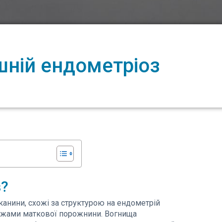
шній ендометріоз
з?
тканини, схожі за структурою на ендометрій
межами маткової порожнини. Вогнища