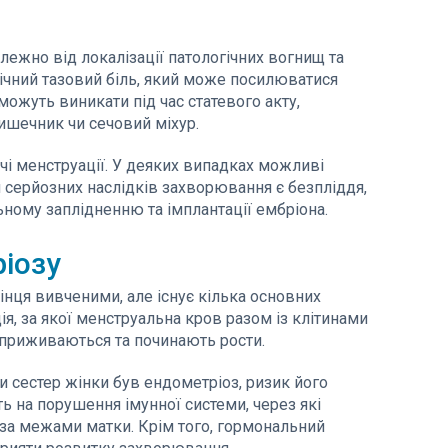
ежно від локалізації патологічних вогнищ та
ічний тазовий біль, який може посилюватися
можуть виникати під час статевого акту,
ишечник чи сечовий міхур.
ючі менструації. У деяких випадках можливі
 серйозних наслідків захворювання є безпліддя,
ому заплідненню та імплантації ембріона.
іозу
інця вивченими, але існує кілька основних
я, за якої менструальна кров разом із клітинами
 приживаються та починають рости.
и сестер жінки був ендометріоз, ризик його
ь на порушення імунної системи, через які
и за межами матки. Крім того, гормональний