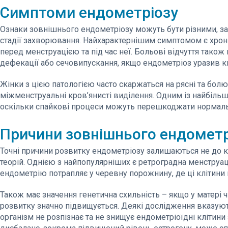
Симптоми ендометріозу
Ознаки зовнішнього ендометріозу можуть бути різними, зал
стадії захворювання. Найхарактернішим симптомом є хрон
перед менструацією та під час неї. Больові відчуття також 
дефекації або сечовипускання, якщо ендометріоз уразив к
Жінки з цією патологією часто скаржаться на рясні та бол
міжменструальні кров’янисті виділення. Одним із найбільш
оскільки спайкові процеси можуть перешкоджати нормальн
Причини зовнішнього ендометр
Точні причини розвитку ендометріозу залишаються не до к
теорій. Однією з найпопулярніших є ретроградна менструаці
ендометрію потрапляє у черевну порожнину, де ці клітини
Також має значення генетична схильність – якщо у матері ч
розвитку значно підвищується. Деякі дослідження вказуют
організм не розпізнає та не знищує ендометріоїдні клітин