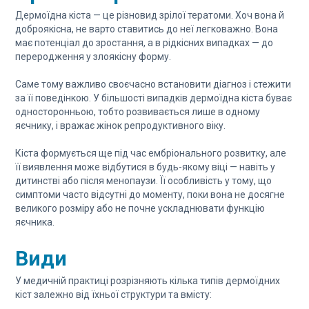
Дермоїдна кіста — це різновид зрілої тератоми. Хоч вона й
доброякісна, не варто ставитись до неї легковажно. Вона
має потенціал до зростання, а в рідкісних випадках — до
переродження у злоякісну форму.
Саме тому важливо своєчасно встановити діагноз і стежити
за її поведінкою. У більшості випадків дермоїдна кіста буває
односторонньою, тобто розвивається лише в одному
яєчнику, і вражає жінок репродуктивного віку.
Кіста формується ще під час ембріонального розвитку, але
її виявлення може відбутися в будь-якому віці — навіть у
дитинстві або після менопаузи. Її особливість у тому, що
симптоми часто відсутні до моменту, поки вона не досягне
великого розміру або не почне ускладнювати функцію
яєчника.
Види
У медичній практиці розрізняють кілька типів дермоїдних
кіст залежно від їхньої структури та вмісту: