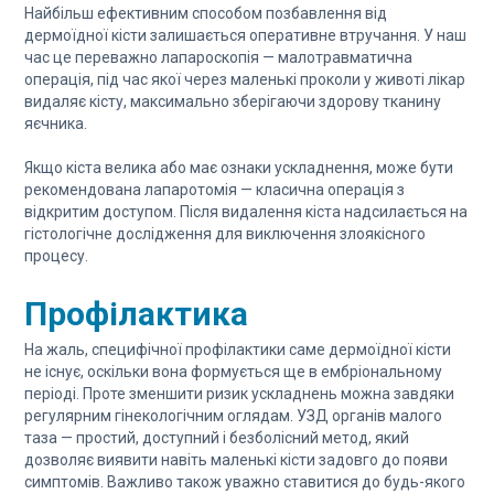
Найбільш ефективним способом позбавлення від
дермоїдної кісти залишається оперативне втручання. У наш
час це переважно лапароскопія — малотравматична
операція, під час якої через маленькі проколи у животі лікар
видаляє кісту, максимально зберігаючи здорову тканину
яєчника.
Якщо кіста велика або має ознаки ускладнення, може бути
рекомендована лапаротомія — класична операція з
відкритим доступом. Після видалення кіста надсилається на
гістологічне дослідження для виключення злоякісного
процесу.
Профілактика
На жаль, специфічної профілактики саме дермоїдної кісти
не існує, оскільки вона формується ще в ембріональному
періоді. Проте зменшити ризик ускладнень можна завдяки
регулярним гінекологічним оглядам. УЗД органів малого
таза — простий, доступний і безболісний метод, який
дозволяє виявити навіть маленькі кісти задовго до появи
симптомів. Важливо також уважно ставитися до будь-якого