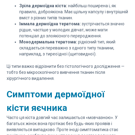
Зріла дермоїдна кіста:
найбільш поширена і, як
правило, доброякісна. Має щільну капсулу і внутрішній
вміст з різних типів тканин.
Іммала дермоїдна тератома:
зустрічається значно
рідше, частіше у молодих дівчат, може мати
потенціал до злоякісного переродження.
Монодермальна тератома:
рідкісний тип, який
складається переважно з одного типу тканини,
наприклад, з тиреоїдної (щитовидної).
Ці типи важко відрізнити без гістологічного дослідження —
тобто без мікроскопічного вивчення тканин після
хірургічного видалення.
Симптоми дермоїдної
кісти яєчника
Часто ця кіста довгий час залишається «мовчазною». У
багатьох жінок вона протікає без будь-яких проявів і
виявляється випадково. Проте іноді симптоматика стає