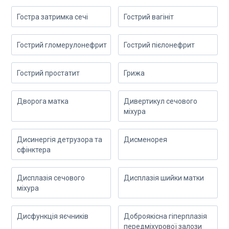
Гостра затримка сечі
Гострий вагініт
Гострий гломерулонефрит
Гострий пієлонефрит
Гострий простатит
Грижа
Дворога матка
Дивертикул сечового
міхура
Дисинергія детрузора та
Дисменорея
сфінктера
Дисплазія сечового
Дисплазія шийки матки
міхура
Дисфункція яєчників
Доброякісна гіперплазія
передміхурової залози