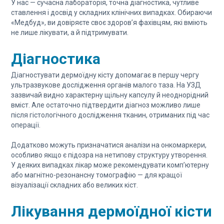
У нас — сучасна лабораторія, точна діагностика, чутливе
ставлення і досвід у складних клінічних випадках. Обираючи
«Медбуд», ви довіряєте своє здоров’я фахівцям, які вміють
не лише лікувати, а й підтримувати.
Діагностика
Діагностувати дермоїдну кісту допомагає в першу чергу
ультразвукове дослідження органів малого таза. На УЗД
зазвичай видно характерну щільну капсулу й неоднорідний
вміст. Але остаточно підтвердити діагноз можливо лише
після гістологічного дослідження тканин, отриманих під час
операції.
Додатково можуть призначатися аналізи на онкомаркери,
особливо якщо є підозра на нетипову структуру утворення.
У деяких випадках лікар може рекомендувати комп’ютерну
або магнітно-резонансну томографію — для кращої
візуалізації складних або великих кіст.
Лікування дермоїдної кісти