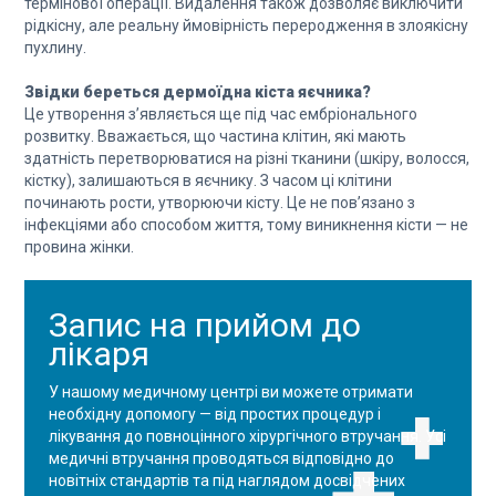
термінової операції. Видалення також дозволяє виключити
рідкісну, але реальну ймовірність переродження в злоякісну
пухлину.
Звідки береться дермоїдна кіста яєчника?
Це утворення з’являється ще під час ембріонального
розвитку. Вважається, що частина клітин, які мають
здатність перетворюватися на різні тканини (шкіру, волосся,
кістку), залишаються в яєчнику. З часом ці клітини
починають рости, утворюючи кісту. Це не пов’язано з
інфекціями або способом життя, тому виникнення кісти — не
провина жінки.
Запис на прийом до
лікаря
У нашому медичному центрі ви можете отримати
необхідну допомогу — від простих процедур і
лікування до повноцінного хірургічного втручання. Усі
медичні втручання проводяться відповідно до
новітніх стандартів та під наглядом досвідчених