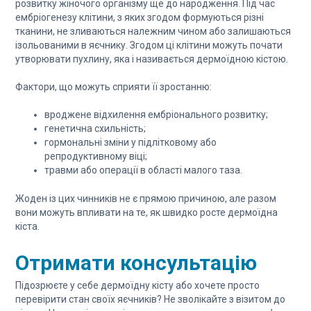
розвитку жіночого організму ще до народження. Під час
ембріогенезу клітини, з яких згодом формуються різні
тканини, не зливаються належним чином або залишаються
ізольованими в яєчнику. Згодом ці клітини можуть почати
утворювати пухлину, яка і називається дермоїдною кістою.
Фактори, що можуть сприяти її зростанню:
вроджене відхилення ембріонального розвитку;
генетична схильність;
гормональні зміни у підлітковому або
репродуктивному віці;
травми або операції в області малого таза.
Жоден із цих чинників не є прямою причиною, але разом
вони можуть впливати на те, як швидко росте дермоїдна
кіста.
Отримати консультацію
Підозрюєте у себе дермоїдну кісту або хочете просто
перевірити стан своїх яєчників? Не зволікайте з візитом до