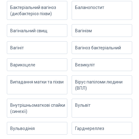
Бактеріальний вагіноз
Баланопостит
(дисбактеріоз піхви)
Вагінальний свищ
Вагінізм
Вагініт
Вагіноз бактеріальний
Варикоцеле
Везикуліт
Випадання матки та піхви
Вірус папіломи людини
(ВПЛ)
Внутрішньоматкові спайки
Вульвіт
(синехії)
Вульводінія
Гарднереллез