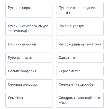
Пухлини нирок
Пухлини сечовивідних
шляхів
Пухлини сечового міхура
Пухлини уретри
та сечоводів
Пухлини яєчників
Ретрохоріальна гематома
Рубець на матці
Сальпінгіт
Сальпінгоофорит
Серозометра
Сечовий синдром
Сечокам’яна хвороба
Симфізит
Синдром грушоподібного
м’яза