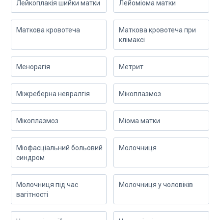
Лейкоплакія шийки матки
Лейоміома матки
Маткова кровотеча
Маткова кровотеча при
клімаксі
Менорагія
Метрит
Міжреберна невралгія
Мікоплазмоз
Мікоплазмоз
Міома матки
Міофасціальний больовий
Молочниця
синдром
Молочниця під час
Молочниця у чоловіків
вагітності