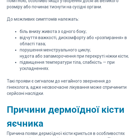
помітною, особливо якщо утворення досягає великого
розміру або починає тиснути на сусідні органи.
До можливих симптомів належать:
біль внизу живота з одного боку;
відчуття важкості, дискомфорту або «розпирання» в
області таза;
порушення менструального циклу;
нудота або запаморочення при перекруті ніжки кісти;
підвищення температури тіла, слабкість — при
ускладненнях.
Такі прояви є сигналом до негайного звернення до
гінеколога, адже несвоєчасне лікування може спричинити
серйозні наслідки.
Причини дермоїдної кісти
яєчника
Причина появи дермоїдної кісти криється в особливостях