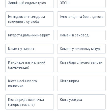
Зовнішній ендометріоз
ЗПСШ
Імпінджмент-синдром
Імпотенція та безплідність
плечового суглоба
Інтерстиціальний нефрит
Камені в сечоводі
Камені у нирках
Камені у сечовому міхурі
Кандидоз вагінальний
Кіста бартолінової залози
(молочниця)
Кіста насіннєвого
Кіста нирки
канатика
Кіста придатків яєчка
Кіста урахуса
(сперматоцеле)