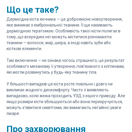
Що це таке?
Дермоїдна кіста яєчника — це доброякісне новоутворення,
яке виникає з ембріональної тканини. Її ще називають
дермоїдною тератомою. Особливість такої кісти полягає в
тому, що всередині неї можуть міститися різноманітні
тканини — волосся, жир, шкіра, а іноді навіть зуби або
кісткові елементи.
Такі включення — не ознака чогось страшного, це результат
особливого механізму її утворення, пов’язаного з клітинами,
які могли розвинутись у будь-яку тканину тіла.
У більшості випадків ця кіста росте повільно і довго не
викликає жодного дискомфорту. Часто її виявляють
випадково, коли жінка проходить УЗД з іншого приводу. Але
якщо розміри кісти збільшуються або вона перекручується,
можуть з’явитися симптоми, які вимагають негайної уваги
лікаря.
Про захворювання