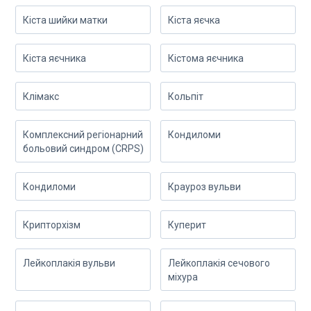
Кіста шийки матки
Кіста яєчка
Кіста яєчника
Кістома яєчника
Клімакс
Кольпіт
Комплексний регіонарний
Кондиломи
больовий синдром (CRPS)
Кондиломи
Крауроз вульви
Крипторхізм
Куперит
Лейкоплакія вульви
Лейкоплакія сечового
міхура