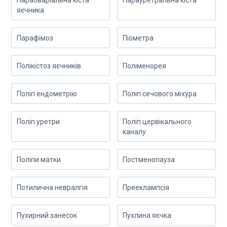
Параоваріальна кіста
Парауретральна кіста
яєчника
Парафімоз
Піометра
Полікістоз яєчників
Поліменорея
Поліп ендометрію
Поліп сечового міхура
Поліп уретри
Поліп цервікального
каналу
Поліпи матки
Постменопауза
Потилична невралгія
Прееклампсія
Пухирний занесок
Пухлина яєчка