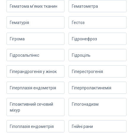
Гематома м’яких тканин
Гематометра
Гематурія
Гестоз
Гігрома
Гідронефроз
Гідросальпінкс
Гідроціль
Гіперандрогенія у жінок
Гіперестрогенія
Гіперплазія ендометрія
Гіперпролактинемія
Гіпоактивний сечовий
Гіпогонадизм
міхур
Гіпоплазія ендометрія
Гнійні рани