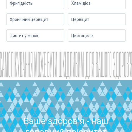
Фригідність
Хламідіоз
Хронічний цервіцит
Цервіцит
Цистит у жінок
Цистоцеле
Ваше здоров'я - наш
головний пріоритет