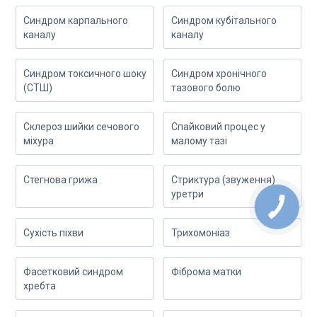
Синдром карпального
Синдром кубітального
каналу
каналу
Синдром токсичного шоку
Синдром хронічного
(СТШ)
тазового болю
Склероз шийки сечового
Спайковий процес у
міхура
малому тазі
Стегнова грижа
Стриктура (звуження)
уретри
Сухість піхви
Трихомоніаз
Фасетковий синдром
Фіброма матки
хребта