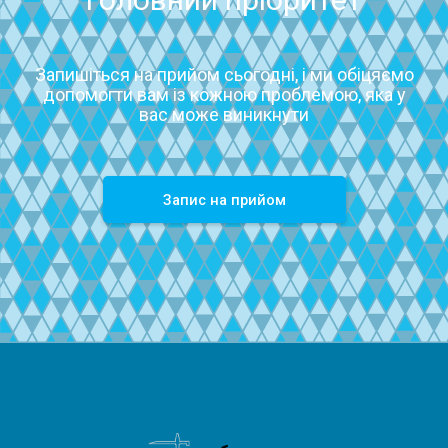
Запишіться на прийом сьогодні, і ми обіцяємо
допомогти вам із кожною проблемою, яка у
вас може виникнути
Запиc на прийом