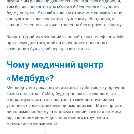
лікаря. Чим раніше ви дізнаєтесь про стан свого здоров’я,
тим більше варіантів для м’якого й безпечного лікування
буде доступно. У нашій клініці ви отримаєте кваліфіковану
консультацію, діагностику на сучасному обладнанні, а
головне — тепле людське ставлення без страху та сорому.
Запис на прийом можливий як онлайн, так і телефоном. Ми
працюємо для того, щоб ви почувались впевнено і
захищено у будь-який період свого життя.
Чому медичний центр
«Медбуд»?
Ми поєднуємо доказову медицину з турботою, яку відчуває
кожна пацієнтка. У «Медбуд» працюють гінекологи, які
спеціалізуються на діагностиці та лікуванні пухлинних
утворень яєчників, зокрема дермоїдних кіст. Ми не просто
виявляємо проблему, а надаємо повний спектр допомоги:
від спостереження — до оперативного втручання з
мінімальною інвазивністю.