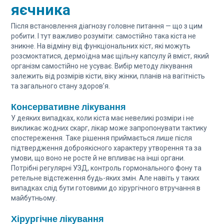
яєчника
Після встановлення діагнозу головне питання — що з цим
робити. І тут важливо розуміти: самостійно така кіста не
зникне. На відміну від функціональних кіст, які можуть
розсмоктатися, дермоїдна має щільну капсулу й вміст, який
організм самостійно не усуває. Вибір методу лікування
залежить від розмірів кісти, віку жінки, планів на вагітність
та загального стану здоров’я.
Консервативне лікування
У деяких випадках, коли кіста має невеликі розміри і не
викликає жодних скарг, лікар може запропонувати тактику
спостереження. Таке рішення приймається лише після
підтвердження доброякісного характеру утворення та за
умови, що воно не росте й не впливає на інші органи.
Потрібні регулярні УЗД, контроль гормонального фону та
ретельне відстеження будь-яких змін. Але навіть у таких
випадках слід бути готовими до хірургічного втручання в
майбутньому.
Хірургічне лікування