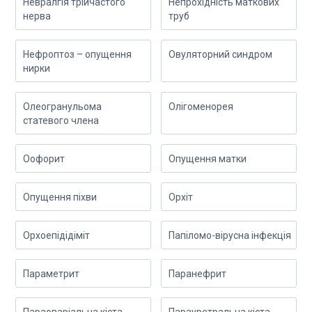
Невралгія трійчастого
Непрохідність маткових
нерва
труб
Нефроптоз – опущення
Овуляторний синдром
нирки
Олеогранульома
Олігоменорея
статевого члена
Оофорит
Опущення матки
Опущення піхви
Орхіт
Орхоепідідіміт
Папіломо-вірусна інфекція
Параметрит
Паранефрит