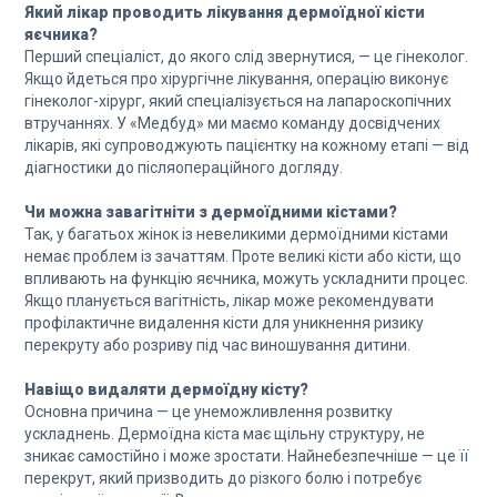
Який лікар проводить лікування дермоїдної кісти
яєчника?
Перший спеціаліст, до якого слід звернутися, — це гінеколог.
Якщо йдеться про хірургічне лікування, операцію виконує
гінеколог-хірург, який спеціалізується на лапароскопічних
втручаннях. У «Медбуд» ми маємо команду досвідчених
лікарів, які супроводжують пацієнтку на кожному етапі — від
діагностики до післяопераційного догляду.
Чи можна завагітніти з дермоїдними кістами?
Так, у багатьох жінок із невеликими дермоїдними кістами
немає проблем із зачаттям. Проте великі кісти або кісти, що
впливають на функцію яєчника, можуть ускладнити процес.
Якщо планується вагітність, лікар може рекомендувати
профілактичне видалення кісти для уникнення ризику
перекруту або розриву під час виношування дитини.
Навіщо видаляти дермоїдну кісту?
Основна причина — це унеможливлення розвитку
ускладнень. Дермоїдна кіста має щільну структуру, не
зникає самостійно і може зростати. Найнебезпечніше — це її
перекрут, який призводить до різкого болю і потребує