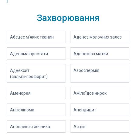
Захворювання
Абсцес м’яких тканин
Аденоз молочних залоз
Аденома простати
Аденоміоз матки
Аднексит
Азооспермія
(сальпінгоофорит)
Аменорея
Амілоїдоз нирок
Ангіоліпома
Апендицит
Апоплексія яєчника
Асцит