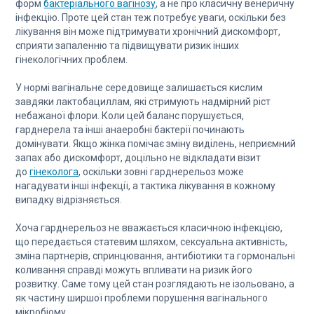
форм
бактеріального вагінозу
, а не про класичну венеричну
інфекцію. Проте цей стан теж потребує уваги, оскільки без
лікування він може підтримувати хронічний дискомфорт,
сприяти запаленню та підвищувати ризик інших
гінекологічних проблем.
У нормі вагінальне середовище залишається кислим
завдяки лактобациллам, які стримують надмірний ріст
небажаної флори. Коли цей баланс порушується,
гарднерела та інші анаеробні бактерії починають
домінувати. Якщо жінка помічає зміну виділень, неприємний
запах або дискомфорт, доцільно не відкладати візит
до
гінеколога
, оскільки зовні гарднерельоз може
нагадувати інші інфекції, а тактика лікування в кожному
випадку відрізняється.
Хоча гарднерельоз не вважається класичною інфекцією,
що передається статевим шляхом, сексуальна активність,
зміна партнерів, спринцювання, антибіотики та гормональні
коливання справді можуть впливати на ризик його
розвитку. Саме тому цей стан розглядають не ізольовано, а
як частину ширшої проблеми порушення вагінального
мікробіому.