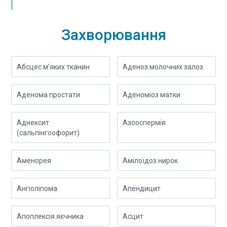
Захворювання
Абсцес м’яких тканин
Аденоз молочних залоз
Аденома простати
Аденоміоз матки
Аднексит
Азооспермія
(сальпінгоофорит)
Аменорея
Амілоїдоз нирок
Ангіоліпома
Апендицит
Апоплексія яєчника
Асцит