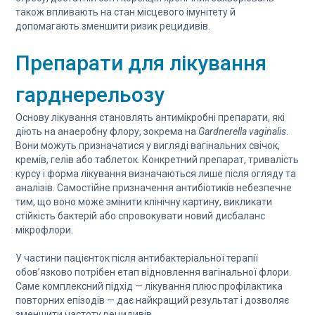
також впливають на стан місцевого імунітету й
допомагають зменшити ризик рецидивів.
Препарати для лікування
гарднерельозу
Основу лікування становлять антимікробні препарати, які
діють на анаеробну флору, зокрема на
Gardnerella vaginalis
.
Вони можуть призначатися у вигляді вагінальних свічок,
кремів, гелів або таблеток. Конкретний препарат, тривалість
курсу і форма лікування визначаються лише після огляду та
аналізів. Самостійне призначення антибіотиків небезпечне
тим, що воно може змінити клінічну картину, викликати
стійкість бактерій або спровокувати новий дисбаланс
мікрофлори.
У частини пацієнток після антибактеріальної терапії
обов’язково потрібен етап відновлення вагінальної флори.
Саме комплексний підхід — лікування плюс профілактика
повторних епізодів — дає найкращий результат і дозволяє
зменшити частоту рецидивів.