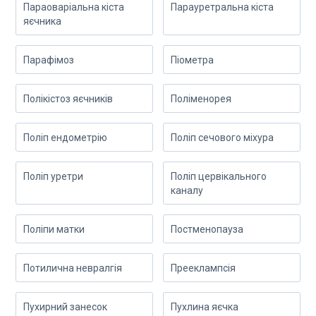
Параоваріальна кіста
Парауретральна кіста
яєчника
Парафімоз
Піометра
Полікістоз яєчників
Поліменорея
Поліп ендометрію
Поліп сечового міхура
Поліп уретри
Поліп цервікального
каналу
Поліпи матки
Постменопауза
Потилична невралгія
Прееклампсія
Пухирний занесок
Пухлина яєчка