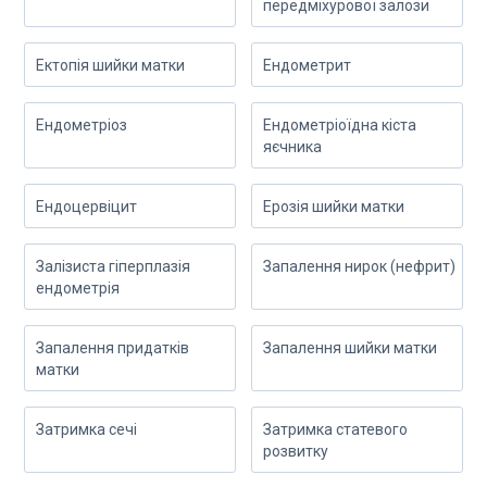
передміхурової залози
Ектопія шийки матки
Ендометрит
Ендометріоз
Ендометріоїдна кіста
яєчника
Ендоцервіцит
Ерозія шийки матки
Залізиста гіперплазія
Запалення нирок (нефрит)
ендометрія
Запалення придатків
Запалення шийки матки
матки
Затримка сечі
Затримка статевого
розвитку