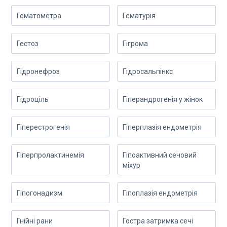
Гематометра
Гематурія
Гестоз
Гігрома
Гідронефроз
Гідросальпінкс
Гідроціль
Гіперандрогенія у жінок
Гіперестрогенія
Гіперплазія ендометрія
Гіперпролактинемія
Гіпоактивний сечовий
міхур
Гіпогонадизм
Гіпоплазія ендометрія
Гнійні рани
Гостра затримка сечі