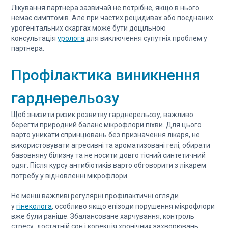
Лікування партнера зазвичай не потрібне, якщо в нього
немає симптомів. Але при частих рецидивах або поєднаних
урогенітальних скаргах може бути доцільною
консультація
уролога
для виключення супутніх проблем у
партнера.
Профілактика виникнення
гарднерельозу
Щоб знизити ризик розвитку гарднерельозу, важливо
берегти природний баланс мікрофлори піхви. Для цього
варто уникати спринцювань без призначення лікаря, не
використовувати агресивні та ароматизовані гелі, обирати
бавовняну білизну та не носити довго тісний синтетичний
одяг. Після курсу антибіотиків варто обговорити з лікарем
потребу у відновленні мікрофлори.
Не менш важливі регулярні профілактичні огляди
у
гінеколога
, особливо якщо епізоди порушення мікрофлори
вже були раніше. Збалансоване харчування, контроль
стресу, достатній сон і корекція хронічних захворювань