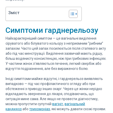
Зміст
Симптоми гарднерельозу
Найхарактерніший симптом — це вагінальні виділення
сіруватого або білуватого кольору з неприємним “рибним”
запахом. Часто цей запах посилюється після статевого акту
або під час менструації. Виділення зазвичай мають рідшу,
більш водянисту консистенцію, ніж при грибкових інфекціях.
У частини жінок з’являються печіння, легкий свербіж або
відчуття подразнення, але без вираженого болю.
Іноді симптоми майже відсутні, і гарднерельоз виявляють
випадково — під час профілактичного огляду або при
обстеженні з приводу інших скарг. Через це жінки нерідко
відкладають звернення до лікаря, сподіваючись, що
ситуація мине сама. Але якщо не провести діагностику,
можна пропустити супутній
вагініт
,
вагінальний
кандидоз
або
трихомоніаз
, які можуть давати схожі прояви.