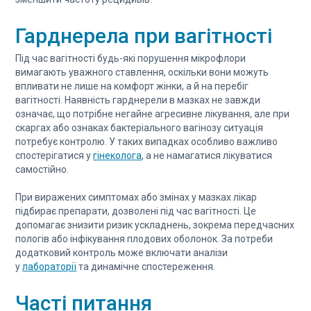
Гарднерела при вагітності
Під час вагітності будь-які порушення мікрофлори
вимагають уважного ставлення, оскільки вони можуть
впливати не лише на комфорт жінки, а й на перебіг
вагітності. Наявність гарднерели в мазках не завжди
означає, що потрібне негайне агресивне лікування, але при
скаргах або ознаках бактеріального вагінозу ситуація
потребує контролю. У таких випадках особливо важливо
спостерігатися у
гінеколога
, а не намагатися лікуватися
самостійно.
При виражених симптомах або змінах у мазках лікар
підбирає препарати, дозволені під час вагітності. Це
допомагає знизити ризик ускладнень, зокрема передчасних
пологів або інфікування плодових оболонок. За потреби
додатковий контроль може включати аналізи
у
лабораторії
та динамічне спостереження.
Часті питання