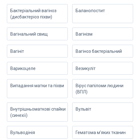
Бактеріальний вагіноз
Баланопостит
(дисбактеріоз піхви)
Вагінальний свищ
Вагінізм
Вагініт
Вагіноз бактеріальний
Варикоцеле
Везикуліт
Випадання матки та піхви
Вірус папіломи людини
(ВПЛ)
Внутрішньоматкові спайки
Вульвіт
(синехії)
Вульводінія
Гематома м’яких тканин