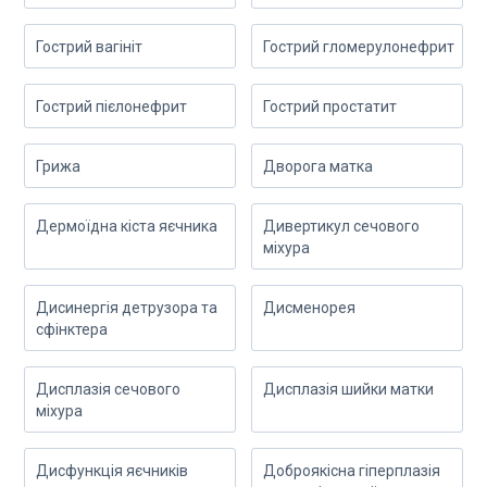
Гострий вагініт
Гострий гломерулонефрит
Гострий пієлонефрит
Гострий простатит
Грижа
Дворога матка
Дермоїдна кіста яєчника
Дивертикул сечового
міхура
Дисинергія детрузора та
Дисменорея
сфінктера
Дисплазія сечового
Дисплазія шийки матки
міхура
Дисфункція яєчників
Доброякісна гіперплазія