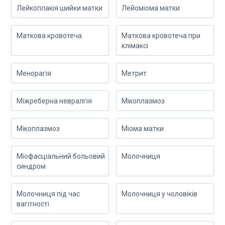
Лейкоплакія шийки матки
Лейоміома матки
Маткова кровотеча
Маткова кровотеча при
клімаксі
Менорагія
Метрит
Міжреберна невралгія
Мікоплазмоз
Мікоплазмоз
Міома матки
Міофасціальний больовий
Молочниця
синдром
Молочниця під час
Молочниця у чоловіків
вагітності