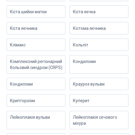
Кіста шийки матки
Кіста яєчка
Кіста яєчника
Кістома яєчника
Клімакс
Кольпіт
Комплексний регіонарний
Кондиломи
больовий синдром (CRPS)
Кондиломи
Крауроз вульви
Крипторхізм
Куперит
Лейкоплакія вульви
Лейкоплакія сечового
міхура