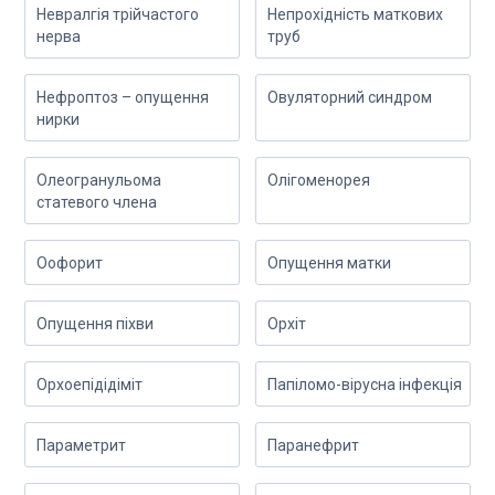
Невралгія трійчастого
Непрохідність маткових
нерва
труб
Нефроптоз – опущення
Овуляторний синдром
нирки
Олеогранульома
Олігоменорея
статевого члена
Оофорит
Опущення матки
Опущення піхви
Орхіт
Орхоепідідіміт
Папіломо-вірусна інфекція
Параметрит
Паранефрит