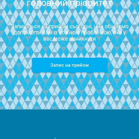
головний пріоритет
Запишіться на прийом сьогодні, і ми обіцяємо
допомогти вам із кожною проблемою, яка у
вас може виникнути
Запиc на прийом