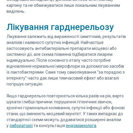
картину та не обмежуватися лише локальним лікуванням
виділень.
Лікування гарднерельозу
Лікування залежить від вираженості симптомів, результатів
аналізів і наявності супутніх інфекцій. Найчастіше
застосовують антибактеріальні препарати місцевої або
системної дії, але схема повинна підбиратися лікарем
індивідуально. Після основного етапу часто потрібне
відновлення нормальної мікрофлори за допомогою засобів
із лактобактеріями. Саме тому самолікування “за порадою з
інтернету” часто дає лише тимчасовий ефект або взагалі
погіршує ситуацію.
Якщо гарднерельоз повторюється кілька разів на рік, варто
шукати глибші причини: порушення гігієнічних звичок,
хронічні гормональні коливання, супутні інфекції або фонові
стани, що змінюють місцевий імунітет. У таких випадках до
стандартної схеми можуть додаватися розширені аналізи
у
лабораторії
та консультація
ендокринолога
.