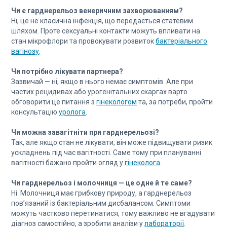
Чи є гарднерельоз венеричним захворюванням?
Ні, це не класична інфекція, що передається статевим
шляхом. Проте сексуальні контакти можуть впливати на
стан мікрофлори та провокувати розвиток
бактеріального
вагінозу
.
Чи потрібно лікувати партнера?
Зазвичай — ні, якщо в нього немає симптомів. Але при
частих рецидивах або урогенітальних скаргах варто
обговорити це питання з
гінекологом
та, за потреби, пройти
консультацію
уролога
.
Чи можна завагітніти при гарднерельозі?
Так, але якщо стан не лікувати, він може підвищувати ризик
ускладнень під час вагітності. Саме тому при плануванні
вагітності бажано пройти огляд у
гінеколога
.
Чи гарднерельоз і молочниця — це одне й те саме?
Ні. Молочниця має грибкову природу, а гарднерельоз
пов’язаний із бактеріальним дисбалансом. Симптоми
можуть частково перетинатися, тому важливо не вгадувати
діагноз самостійно, а зробити аналізи у
лабораторії
.