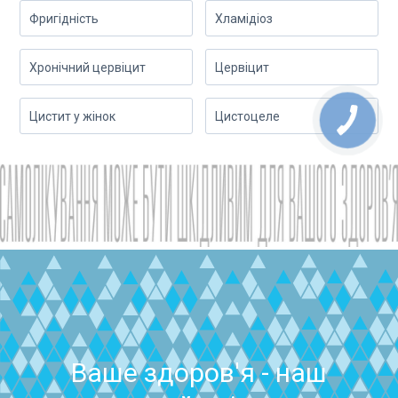
Фригідність
Хламідіоз
Хронічний цервіцит
Цервіцит
Цистит у жінок
Цистоцеле
Ваше здоров'я - наш