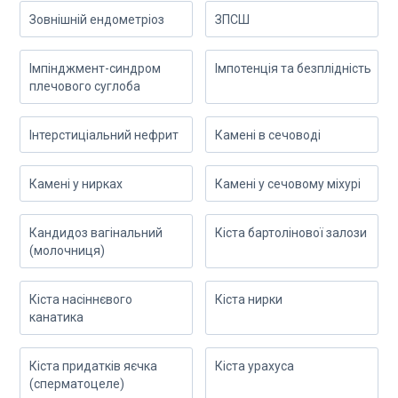
Зовнішній ендометріоз
ЗПСШ
Імпінджмент-синдром
Імпотенція та безплідність
плечового суглоба
Інтерстиціальний нефрит
Камені в сечоводі
Камені у нирках
Камені у сечовому міхурі
Кандидоз вагінальний
Кіста бартолінової залози
(молочниця)
Кіста насіннєвого
Кіста нирки
канатика
Кіста придатків яєчка
Кіста урахуса
(сперматоцеле)