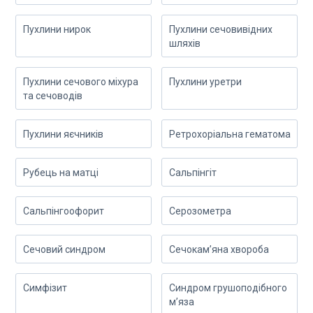
Пухлини нирок
Пухлини сечовивідних
шляхів
Пухлини сечового міхура
Пухлини уретри
та сечоводів
Пухлини яєчників
Ретрохоріальна гематома
Рубець на матці
Сальпінгіт
Сальпінгоофорит
Серозометра
Сечовий синдром
Сечокам’яна хвороба
Симфізит
Синдром грушоподібного
м’яза