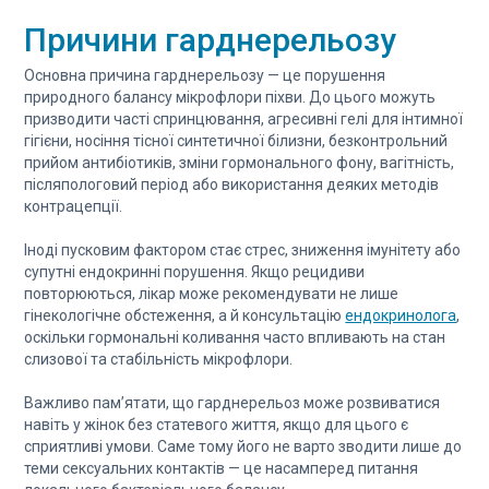
Причини гарднерельозу
Основна причина гарднерельозу — це порушення
природного балансу мікрофлори піхви. До цього можуть
призводити часті спринцювання, агресивні гелі для інтимної
гігієни, носіння тісної синтетичної білизни, безконтрольний
прийом антибіотиків, зміни гормонального фону, вагітність,
післяпологовий період або використання деяких методів
контрацепції.
Іноді пусковим фактором стає стрес, зниження імунітету або
супутні ендокринні порушення. Якщо рецидиви
повторюються, лікар може рекомендувати не лише
гінекологічне обстеження, а й консультацію
ендокринолога
,
оскільки гормональні коливання часто впливають на стан
слизової та стабільність мікрофлори.
Важливо пам’ятати, що гарднерельоз може розвиватися
навіть у жінок без статевого життя, якщо для цього є
сприятливі умови. Саме тому його не варто зводити лише до
теми сексуальних контактів — це насамперед питання