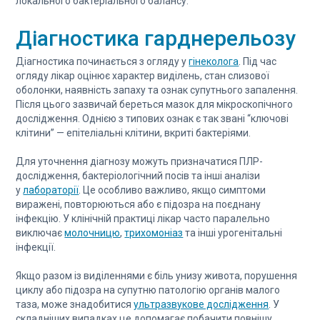
локального бактеріального балансу.
Діагностика гарднерельозу
Діагностика починається з огляду у
гінеколога
. Під час
огляду лікар оцінює характер виділень, стан слизової
оболонки, наявність запаху та ознак супутнього запалення.
Після цього зазвичай береться мазок для мікроскопічного
дослідження. Однією з типових ознак є так звані “ключові
клітини” — епітеліальні клітини, вкриті бактеріями.
Для уточнення діагнозу можуть призначатися ПЛР-
дослідження, бактеріологічний посів та інші аналізи
у
лабораторії
. Це особливо важливо, якщо симптоми
виражені, повторюються або є підозра на поєднану
інфекцію. У клінічній практиці лікар часто паралельно
виключає
молочницю
,
трихомоніаз
та інші урогенітальні
інфекції.
Якщо разом із виділеннями є біль унизу живота, порушення
циклу або підозра на супутню патологію органів малого
таза, може знадобитися
ультразвукове дослідження
. У
складніших випадках це допомагає побачити повнішу