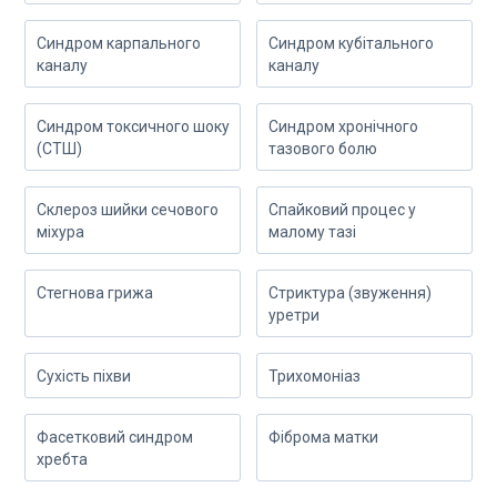
Синдром карпального
Синдром кубітального
каналу
каналу
Синдром токсичного шоку
Синдром хронічного
(СТШ)
тазового болю
Склероз шийки сечового
Спайковий процес у
міхура
малому тазі
Стегнова грижа
Стриктура (звуження)
уретри
Сухість піхви
Трихомоніаз
Фасетковий синдром
Фіброма матки
хребта