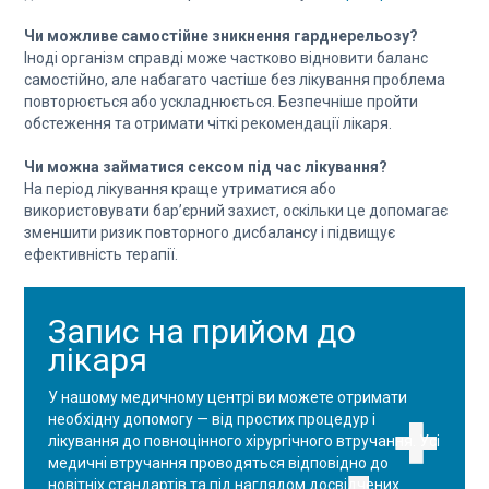
Чи можливе самостійне зникнення гарднерельозу?
Іноді організм справді може частково відновити баланс
самостійно, але набагато частіше без лікування проблема
повторюється або ускладнюється. Безпечніше пройти
обстеження та отримати чіткі рекомендації лікаря.
Чи можна займатися сексом під час лікування?
На період лікування краще утриматися або
використовувати бар’єрний захист, оскільки це допомагає
зменшити ризик повторного дисбалансу і підвищує
ефективність терапії.
Запис на прийом до
лікаря
У нашому медичному центрі ви можете отримати
необхідну допомогу — від простих процедур і
лікування до повноцінного хірургічного втручання. Усі
медичні втручання проводяться відповідно до
новітніх стандартів та під наглядом досвідчених